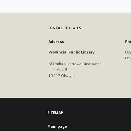
CONTACT DETAILS
Address
Ph
Provincial Public Library
089
089
of Emilia Sukertowa-Biedrawina
ul. 1 Maja 5
10-117 Olsztyn
SITEMAP
Main page