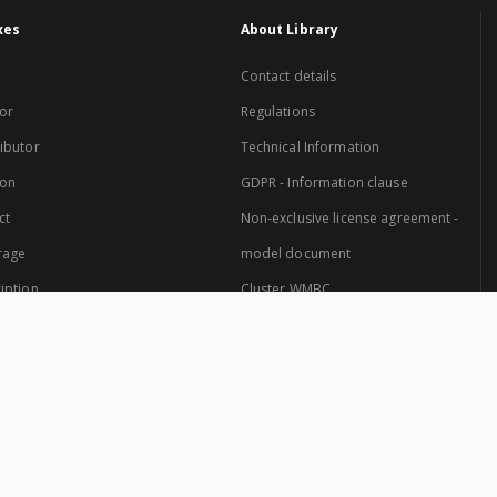
xes
About Library
Contact details
or
Regulations
ibutor
Technical Information
ion
GDPR - Information clause
ct
Non-exclusive license agreement -
rage
model document
iption
Cluster WMBC
Website created by: Cluster of Warmia and Mazury Digital Library.
 Cluster are: University of Warmia and Mazury in Olsztyn and the Provincial Pub