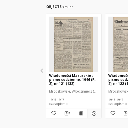
OBJECTS
similar
Wiadomości Mazurskie :
Wiadomośc
pismo codzienne. 1946 (R.
pismo codz
2), nr 121 (132)
2), nr 122 (
Mroczkowski, Włodzimierz (1902-1971). Redakto
Mroczkowski
1945-1947
1945-1947
czasopismo
czasopismo