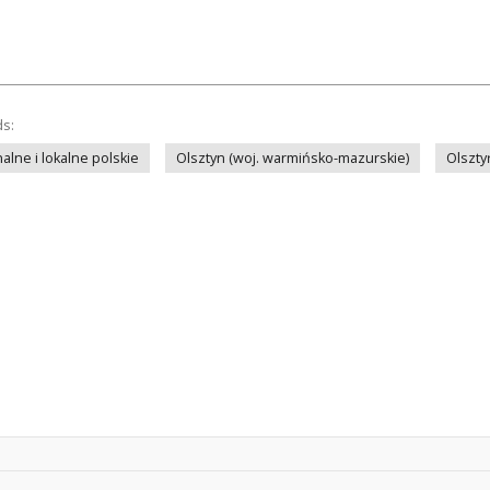
ds:
lne i lokalne polskie
Olsztyn (woj. warmińsko-mazurskie)
Olszty