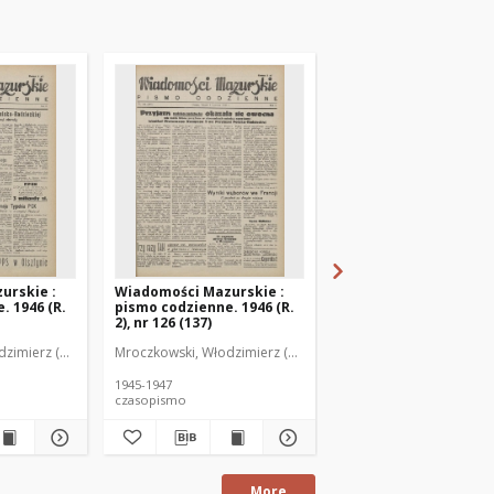
urskie :
Wiadomości Mazurskie :
Wiadomości Mazurski
. 1946 (R.
pismo codzienne. 1946 (R.
pismo codzienne. 1946
2), nr 126 (137)
2), nr 127 (138)
zimierz (1902-1971). Redaktor
Mroczkowski, Włodzimierz (1902-1971). Redaktor
Mroczkowski, Włodzimie
1945-1947
1945-1947
czasopismo
czasopismo
More