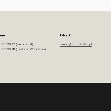
one
E-Mail
 524 90 32 (secretariat)
wmbc@wbp.olsztyn.pl
 524 90 48 (Regional Workshop)