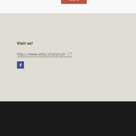
Visit us!
https://www.wbp.olsztyn.pl/