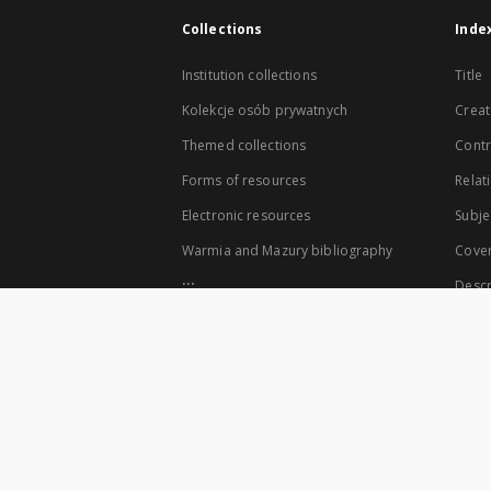
Collections
Inde
Institution collections
Title
Kolekcje osób prywatnych
Creat
Themed collections
Contr
Forms of resources
Relat
Electronic resources
Subje
Warmia and Mazury bibliography
Cove
...
Descr
View all collections
The co-founders of the