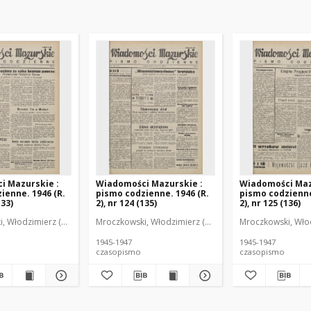
i Mazurskie :
Wiadomości Mazurskie :
Wiadomości Maz
ienne. 1946 (R.
pismo codzienne. 1946 (R.
pismo codzienne
133)
2), nr 124 (135)
2), nr 125 (136)
r
, Włodzimierz (1902-1971). Redaktor
Mroczkowski, Włodzimierz (1902-1971). Redaktor
Mroczkowski, Włod
1945-1947
1945-1947
czasopismo
czasopismo