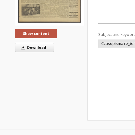
Show content
Subject and keywor
Czasopisma regiona
Download