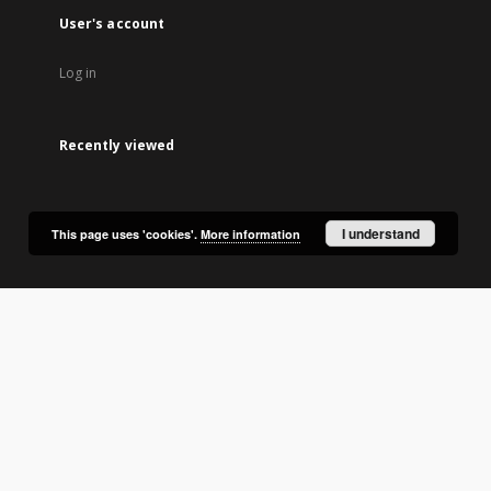
User's account
Log in
Recently viewed
I understand
This page uses 'cookies'.
More information
lic Library in Olsztyn.