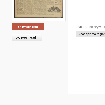
Subject and keywor
Show content
Czasopisma regiona
Download