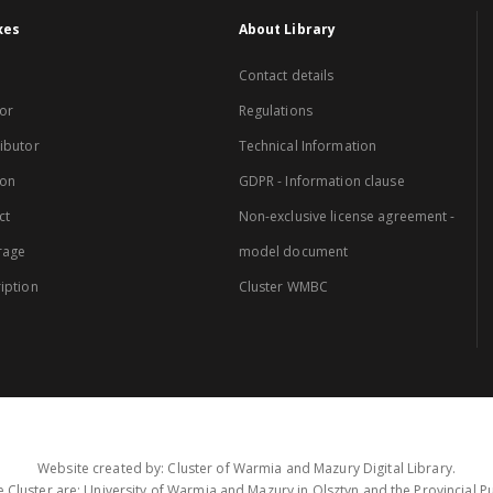
xes
About Library
Contact details
or
Regulations
ibutor
Technical Information
ion
GDPR - Information clause
ct
Non-exclusive license agreement -
rage
model document
iption
Cluster WMBC
Website created by: Cluster of Warmia and Mazury Digital Library.
 Cluster are: University of Warmia and Mazury in Olsztyn and the Provincial Pub