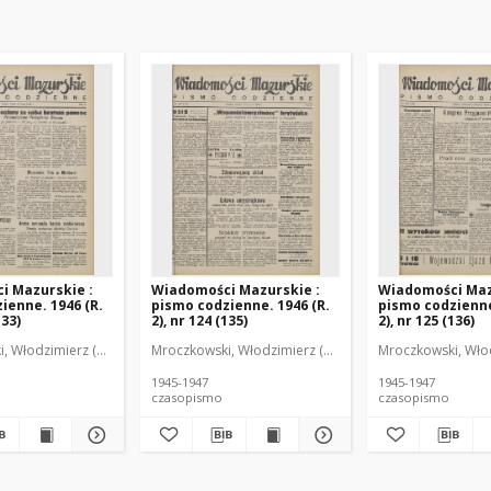
i Mazurskie :
Wiadomości Mazurskie :
Wiadomości Maz
ienne. 1946 (R.
pismo codzienne. 1946 (R.
pismo codzienne
133)
2), nr 124 (135)
2), nr 125 (136)
r
, Włodzimierz (1902-1971). Redaktor
Mroczkowski, Włodzimierz (1902-1971). Redaktor
Mroczkowski, Włod
1945-1947
1945-1947
czasopismo
czasopismo