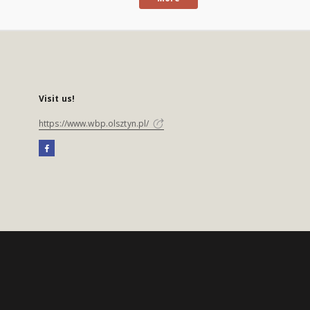
Visit us!
https://www.wbp.olsztyn.pl/