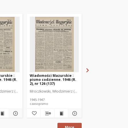
urskie :
Wiadomości Mazurskie :
Wiadomości Mazurski
. 1946 (R.
pismo codzienne. 1946 (R.
pismo codzienne. 1946
2), nr 126 (137)
2), nr 127 (138)
zimierz (1902-1971). Redaktor
Mroczkowski, Włodzimierz (1902-1971). Redaktor
Mroczkowski, Włodzimie
1945-1947
1945-1947
czasopismo
czasopismo
More