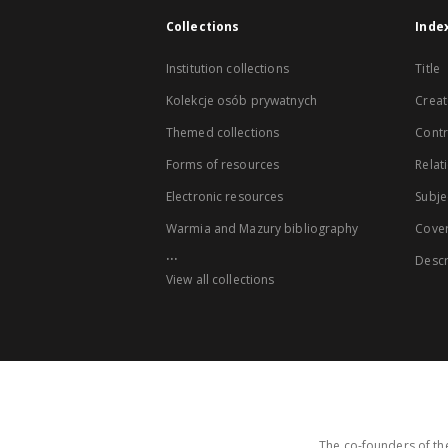
Collections
Inde
Institution collections
Title
Kolekcje osób prywatnych
Creat
Themed collections
Contr
Forms of resources
Relat
Electronic resources
Subje
Warmia and Mazury bibliography
Cove
...
Descr
View all collections
The co-founders of the