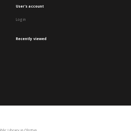
User's account
Log in
Recently viewed
lic Library in Olsztyn.