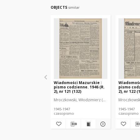
OBJECTS
similar
Wiadomości Mazurskie :
Wiadomośc
pismo codzienne. 1946 (R.
pismo codz
2), nr 121 (132)
2), nr 122 (
Mroczkowski, Włodzimierz (1902-1971). Redakto
Mroczkowski
1945-1947
1945-1947
czasopismo
czasopismo