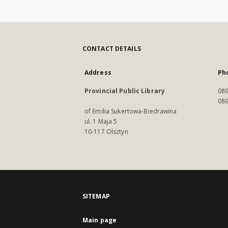
CONTACT DETAILS
Address
Ph
Provincial Public Library
089
089
of Emilia Sukertowa-Biedrawina
ul. 1 Maja 5
10-117 Olsztyn
SITEMAP
Main page