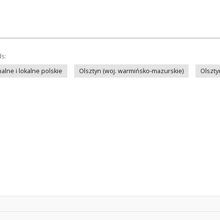
ds:
lne i lokalne polskie
Olsztyn (woj. warmińsko-mazurskie)
Olszty