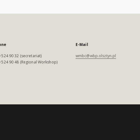
one
E-Mail
 524 90 32 (secretariat)
wmbc@wbp.olsztyn.pl
 524 90 48 (Regional Workshop)