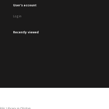
User's account
Log in
Recently viewed
lic Library in Olsztyn.