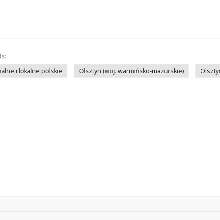
ds:
lne i lokalne polskie
Olsztyn (woj. warmińsko-mazurskie)
Olszty