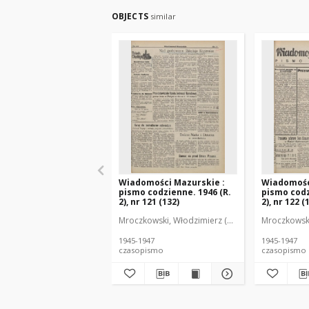
OBJECTS
similar
Wiadomości Mazurskie :
Wiadomośc
pismo codzienne. 1946 (R.
pismo codz
2), nr 121 (132)
2), nr 122 (
Mroczkowski, Włodzimierz (1902-1971). Redakto
Mroczkowski
1945-1947
1945-1947
czasopismo
czasopismo