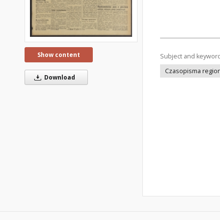
Show content
Subject and keywor
Czasopisma regiona
Download