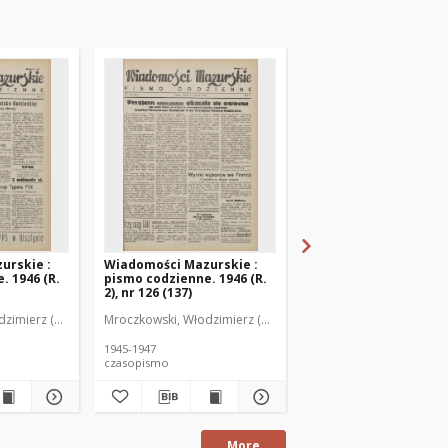
urskie :
Wiadomości Mazurskie :
Wiadomości Mazurski
. 1946 (R.
pismo codzienne. 1946 (R.
pismo codzienne. 1946
2), nr 126 (137)
2), nr 127 (138)
zimierz (1902-1971). Redaktor
Mroczkowski, Włodzimierz (1902-1971). Redaktor
Mroczkowski, Włodzimie
1945-1947
1945-1947
czasopismo
czasopismo
More