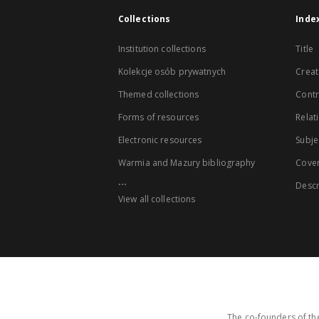
Collections
Inde
Institution collections
Title
Kolekcje osób prywatnych
Creat
Themed collections
Contr
Forms of resources
Relat
Electronic resources
Subje
Warmia and Mazury bibliography
Cove
...
Descr
View all collections
The co-founders of the