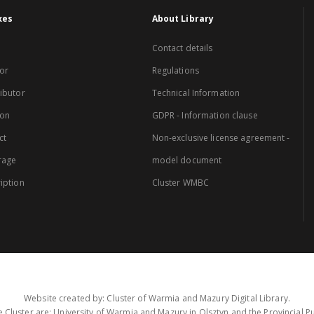
xes
About Library
Contact details
or
Regulations
ibutor
Technical Information
ion
GDPR - Information clause
ct
Non-exclusive license agreement -
rage
model document
iption
Cluster WMBC
Website created by: Cluster of Warmia and Mazury Digital Library.
 Cluster are: University of Warmia and Mazury in Olsztyn and the Provincial Pub