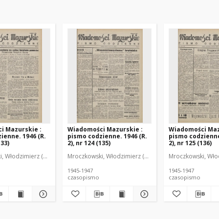
i Mazurskie :
Wiadomości Mazurskie :
Wiadomości Maz
ienne. 1946 (R.
pismo codzienne. 1946 (R.
pismo codzienne
133)
2), nr 124 (135)
2), nr 125 (136)
r
, Włodzimierz (1902-1971). Redaktor
Mroczkowski, Włodzimierz (1902-1971). Redaktor
Mroczkowski, Włod
1945-1947
1945-1947
czasopismo
czasopismo