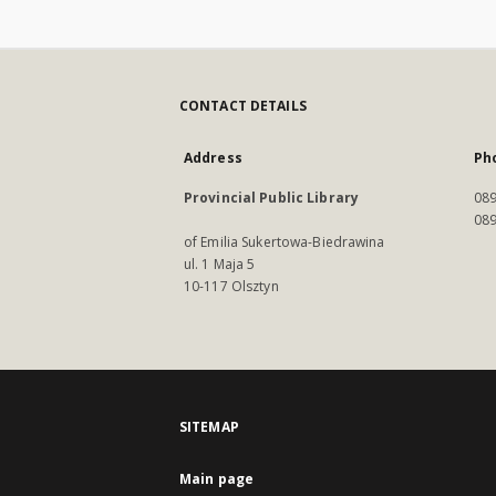
CONTACT DETAILS
Address
Ph
Provincial Public Library
089
089
of Emilia Sukertowa-Biedrawina
ul. 1 Maja 5
10-117 Olsztyn
SITEMAP
Main page