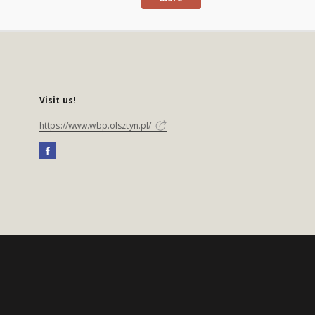
Visit us!
https://www.wbp.olsztyn.pl/