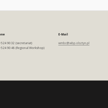
one
E-Mail
 524 90 32 (secretariat)
wmbc@wbp.olsztyn.pl
 524 90 48 (Regional Workshop)