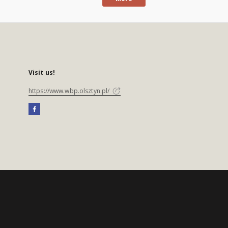
Visit us!
https://www.wbp.olsztyn.pl/