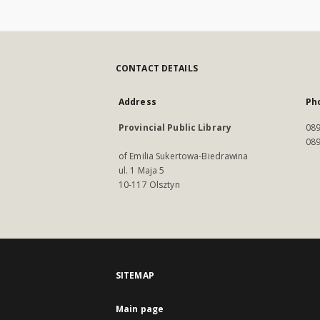
CONTACT DETAILS
Address
Ph
Provincial Public Library
089
089
of Emilia Sukertowa-Biedrawina
ul. 1 Maja 5
10-117 Olsztyn
SITEMAP
Main page