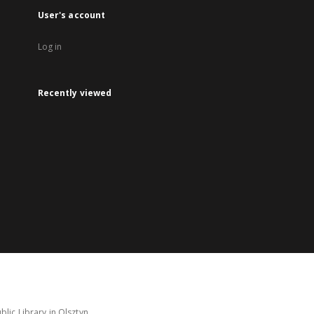
User's account
Log in
Recently viewed
lic Library in Olsztyn.