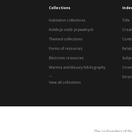
Collections
Inde
Institution collections
Title
Kolekcje osób prywatnych
Creat
Themed collections
Contr
Forms of resources
Relat
Electronic resources
Subje
Warmia and Mazury bibliography
Cove
...
Descr
View all collections
The co-founders of the