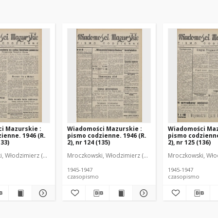
i Mazurskie :
Wiadomości Mazurskie :
Wiadomości Maz
ienne. 1946 (R.
pismo codzienne. 1946 (R.
pismo codzienne
133)
2), nr 124 (135)
2), nr 125 (136)
r
, Włodzimierz (1902-1971). Redaktor
Mroczkowski, Włodzimierz (1902-1971). Redaktor
Mroczkowski, Włod
1945-1947
1945-1947
czasopismo
czasopismo