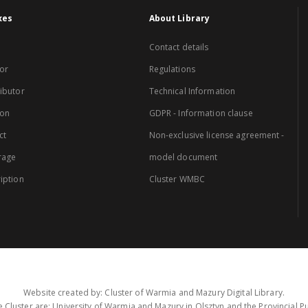
xes
About Library
Contact details
or
Regulations
ibutor
Technical Information
ion
GDPR - Information clause
ct
Non-exclusive license agreement -
rage
model document
iption
Cluster WMBC
Website created by: Cluster of Warmia and Mazury Digital Library.
 Cluster are: University of Warmia and Mazury in Olsztyn and the Provincial Pub