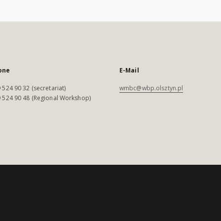
one
E-Mail
 524 90 32 (secretariat)
wmbc@wbp.olsztyn.pl
 524 90 48 (Regional Workshop)