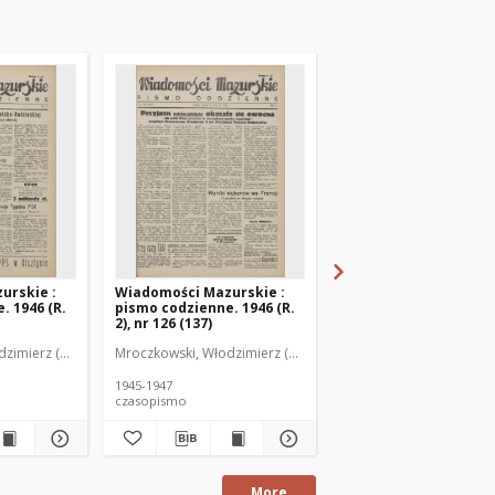
urskie :
Wiadomości Mazurskie :
Wiadomości Mazurski
. 1946 (R.
pismo codzienne. 1946 (R.
pismo codzienne. 1946
2), nr 126 (137)
2), nr 127 (138)
zimierz (1902-1971). Redaktor
Mroczkowski, Włodzimierz (1902-1971). Redaktor
Mroczkowski, Włodzimie
1945-1947
1945-1947
czasopismo
czasopismo
More