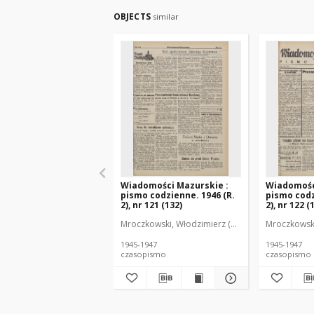
OBJECTS
similar
Wiadomości Mazurskie :
Wiadomośc
pismo codzienne. 1946 (R.
pismo codz
2), nr 121 (132)
2), nr 122 (
Mroczkowski, Włodzimierz (1902-1971). Redakto
Mroczkowski
1945-1947
1945-1947
czasopismo
czasopismo