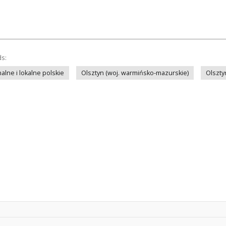
ds:
lne i lokalne polskie
Olsztyn (woj. warmińsko-mazurskie)
Olszty