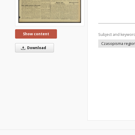
Show content
Subject and keywor
Czasopisma regiona
Download