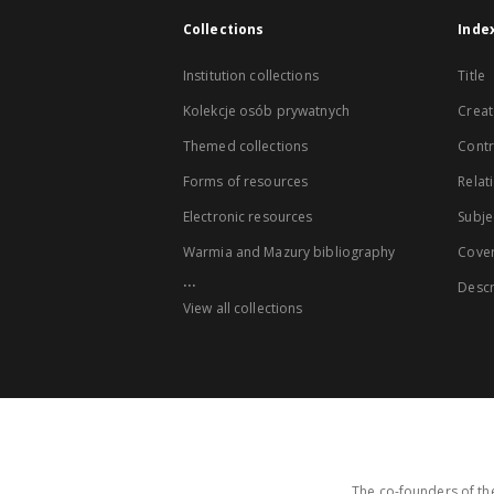
Collections
Inde
Institution collections
Title
Kolekcje osób prywatnych
Creat
Themed collections
Contr
Forms of resources
Relat
Electronic resources
Subje
Warmia and Mazury bibliography
Cove
...
Descr
View all collections
The co-founders of the