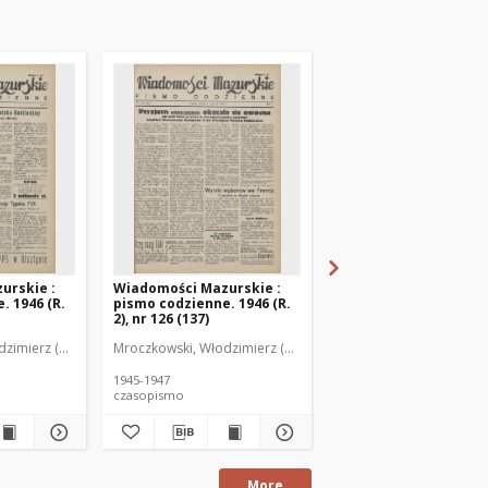
urskie :
Wiadomości Mazurskie :
Wiadomości Mazurski
. 1946 (R.
pismo codzienne. 1946 (R.
pismo codzienne. 1946
2), nr 126 (137)
2), nr 127 (138)
zimierz (1902-1971). Redaktor
Mroczkowski, Włodzimierz (1902-1971). Redaktor
Mroczkowski, Włodzimie
1945-1947
1945-1947
czasopismo
czasopismo
More