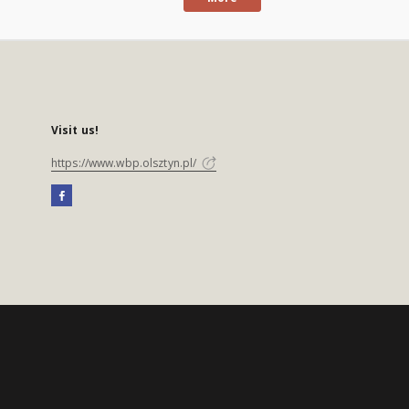
Visit us!
https://www.wbp.olsztyn.pl/