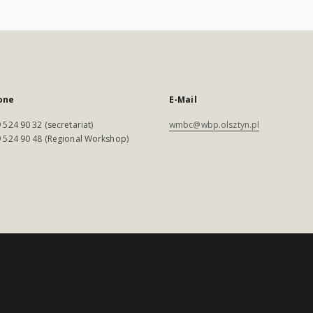
one
E-Mail
 524 90 32 (secretariat)
wmbc@wbp.olsztyn.pl
 524 90 48 (Regional Workshop)