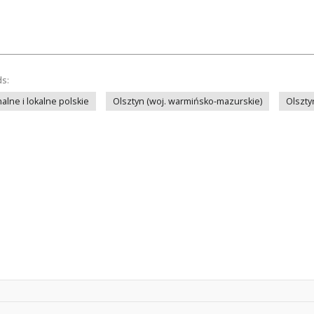
ds:
lne i lokalne polskie
Olsztyn (woj. warmińsko-mazurskie)
Olszty