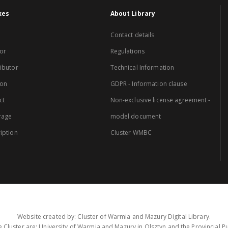
xes
About Library
Contact details
or
Regulations
ibutor
Technical Information
ion
GDPR - Information clause
ct
Non-exclusive license agreement -
rage
model document
iption
Cluster WMBC
Website created by: Cluster of Warmia and Mazury Digital Library.
 Cluster are: University of Warmia and Mazury in Olsztyn and the Provincial Pub