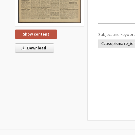
Show content
Subject and keywor
Czasopisma regiona
Download