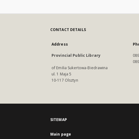
CONTACT DETAILS
Address
Ph
Provincial Public Library
089
089
of Emilia Sukertowa-Biedrawina
ul. 1 Maja 5
10-117 Olsztyn
SITEMAP
Main page