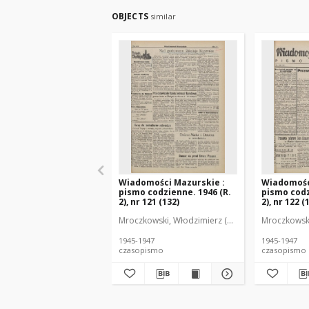
OBJECTS
similar
Wiadomości Mazurskie :
Wiadomośc
pismo codzienne. 1946 (R.
pismo codz
2), nr 121 (132)
2), nr 122 (
Mroczkowski, Włodzimierz (1902-1971). Redakto
Mroczkowski
1945-1947
1945-1947
czasopismo
czasopismo