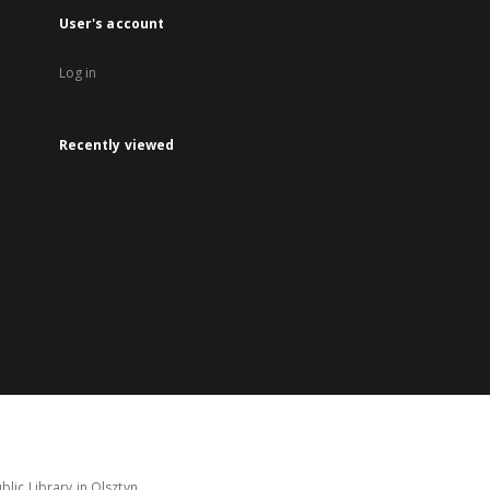
User's account
Log in
Recently viewed
lic Library in Olsztyn.