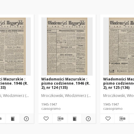
i Mazurskie :
Wiadomości Mazurskie :
Wiadomości Maz
ienne. 1946 (R.
pismo codzienne. 1946 (R.
pismo codzienne
133)
2), nr 124 (135)
2), nr 125 (136)
r
, Włodzimierz (1902-1971). Redaktor
Mroczkowski, Włodzimierz (1902-1971). Redaktor
Mroczkowski, Włod
1945-1947
1945-1947
czasopismo
czasopismo