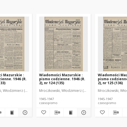
i Mazurskie :
Wiadomości Mazurskie :
Wiadomości Maz
ienne. 1946 (R.
pismo codzienne. 1946 (R.
pismo codzienne
133)
2), nr 124 (135)
2), nr 125 (136)
r
, Włodzimierz (1902-1971). Redaktor
Mroczkowski, Włodzimierz (1902-1971). Redaktor
Mroczkowski, Włod
1945-1947
1945-1947
czasopismo
czasopismo