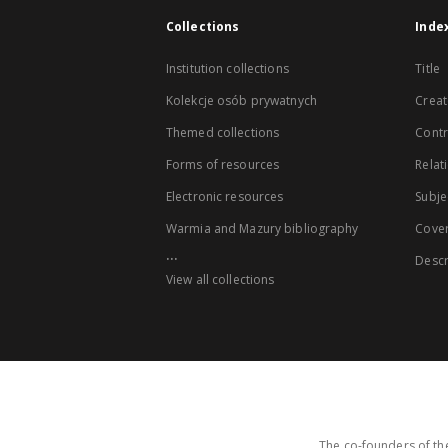
Collections
Inde
Institution collections
Title
Kolekcje osób prywatnych
Creat
Themed collections
Contr
Forms of resources
Relat
Electronic resources
Subje
Warmia and Mazury bibliography
Cove
...
Descr
View all collections
The co-founders of the