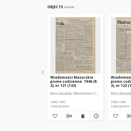
OBJECTS
similar
Wiadomości Mazurskie :
Wiadomośc
pismo codzienne. 1946 (R.
pismo codz
2), nr 121 (132)
2), nr 122 (
Mroczkowski, Włodzimierz (1902-1971). Redakto
Mroczkowski
1945-1947
1945-1947
czasopismo
czasopismo