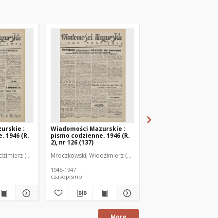
urskie :
Wiadomości Mazurskie :
Wiadomości Mazurski
. 1946 (R.
pismo codzienne. 1946 (R.
pismo codzienne. 1946
2), nr 126 (137)
2), nr 127 (138)
zimierz (1902-1971). Redaktor
Mroczkowski, Włodzimierz (1902-1971). Redaktor
Mroczkowski, Włodzimie
1945-1947
1945-1947
czasopismo
czasopismo
More