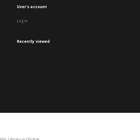
User's account
Log in
Recently viewed
lic Library in Olsztyn.