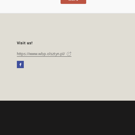
Visit us!
https://www.wbp.olsztyn.pl/