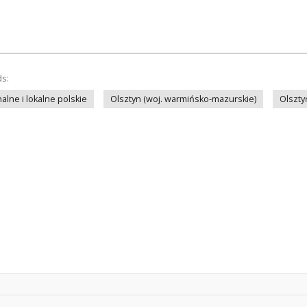
ds:
lne i lokalne polskie
Olsztyn (woj. warmińsko-mazurskie)
Olszty