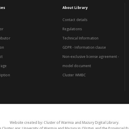
xes
About Library
Contact details
or
Regulations
ibutor
Technical Information
ion
GDPR - Information clause
ct
Non-exclusive license agreement -
rage
model document
iption
Cluster WMBC
Website created by: Cluster of Warmia and Mazury Digital Library.
 Cluster are: University of Warmia and Mazury in Olsztyn and the Provincial Pub