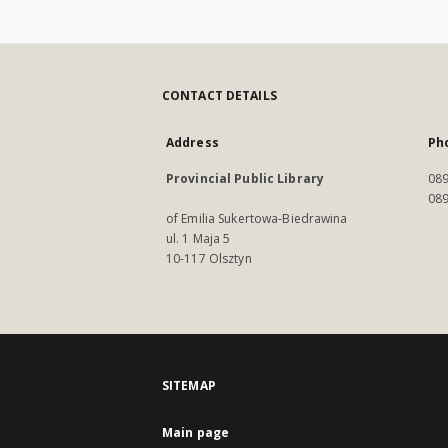
CONTACT DETAILS
Address
Ph
Provincial Public Library
089
089
of Emilia Sukertowa-Biedrawina
ul. 1 Maja 5
10-117 Olsztyn
SITEMAP
Main page