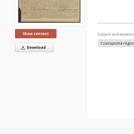
Show content
Subject and keywor
Czasopisma regiona
Download