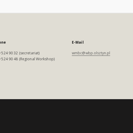
one
E-Mail
 524 90 32 (secretariat)
wmbc@wbp.olsztyn.pl
 524 90 48 (Regional Workshop)