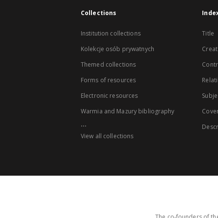
Collections
Inde
Institution collections
Title
Kolekcje osób prywatnych
Creat
Themed collections
Contr
Forms of resources
Relat
Electronic resources
Subje
Warmia and Mazury bibliography
Cove
...
Descr
View all collections
The co-founders of the