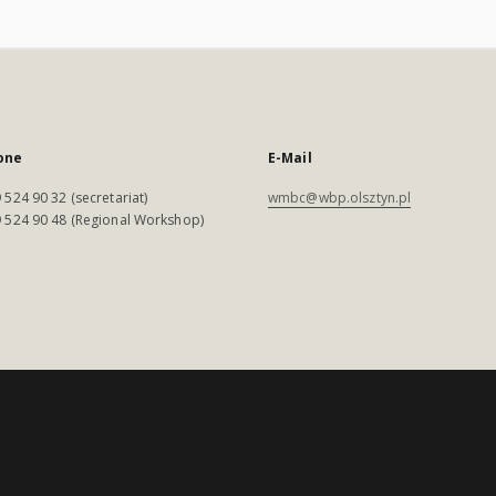
one
E-Mail
 524 90 32 (secretariat)
wmbc@wbp.olsztyn.pl
 524 90 48 (Regional Workshop)