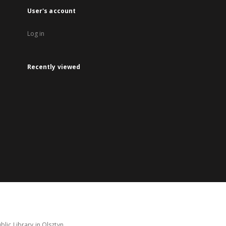
User's account
Log in
Recently viewed
lic Library in Olsztyn.