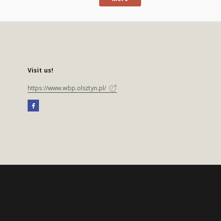
Visit us!
https://www.wbp.olsztyn.pl/