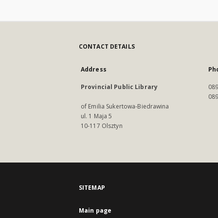
CONTACT DETAILS
Address
Ph
Provincial Public Library
089
089
of Emilia Sukertowa-Biedrawina
ul. 1 Maja 5
10-117 Olsztyn
SITEMAP
Main page