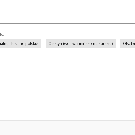
ds:
lne i lokalne polskie
Olsztyn (woj. warmińsko-mazurskie)
Olszty