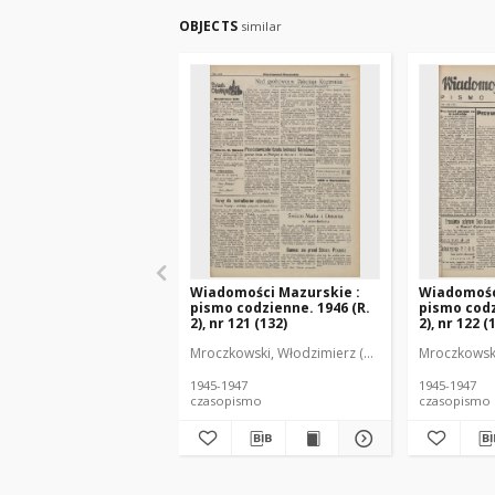
OBJECTS
similar
Wiadomości Mazurskie :
Wiadomośc
pismo codzienne. 1946 (R.
pismo codz
2), nr 121 (132)
2), nr 122 (
Mroczkowski, Włodzimierz (1902-1971). Redakto
Mroczkowski
1945-1947
1945-1947
czasopismo
czasopismo