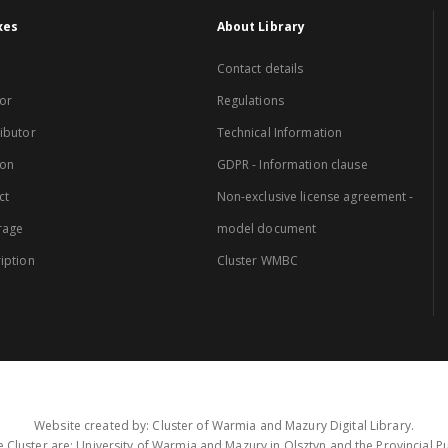
xes
About Library
Contact details
or
Regulations
ibutor
Technical Information
ion
GDPR - Information clause
ct
Non-exclusive license agreement -
rage
model document
iption
Cluster WMBC
Website created by: Cluster of Warmia and Mazury Digital Library.
 Cluster are: University of Warmia and Mazury in Olsztyn and the Provincial Pub