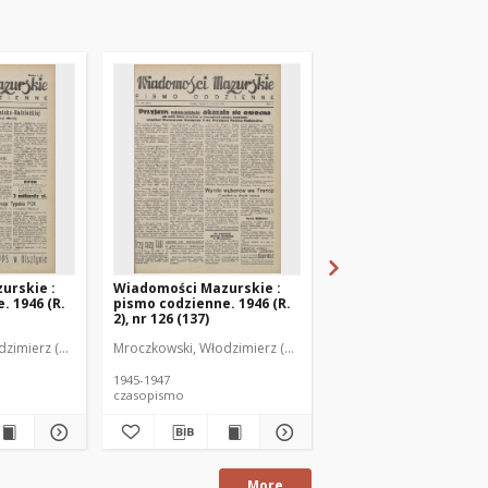
urskie :
Wiadomości Mazurskie :
Wiadomości Mazurski
. 1946 (R.
pismo codzienne. 1946 (R.
pismo codzienne. 1946
2), nr 126 (137)
2), nr 127 (138)
zimierz (1902-1971). Redaktor
Mroczkowski, Włodzimierz (1902-1971). Redaktor
Mroczkowski, Włodzimie
1945-1947
1945-1947
czasopismo
czasopismo
More