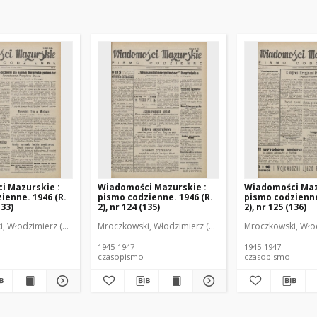
i Mazurskie :
Wiadomości Mazurskie :
Wiadomości Maz
ienne. 1946 (R.
pismo codzienne. 1946 (R.
pismo codzienne
133)
2), nr 124 (135)
2), nr 125 (136)
r
, Włodzimierz (1902-1971). Redaktor
Mroczkowski, Włodzimierz (1902-1971). Redaktor
Mroczkowski, Włod
1945-1947
1945-1947
czasopismo
czasopismo