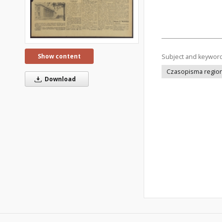
Show content
Subject and keywor
Czasopisma regiona
Download