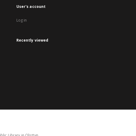
User's account
Log in
Recently viewed
lic Library in Olsztyn.