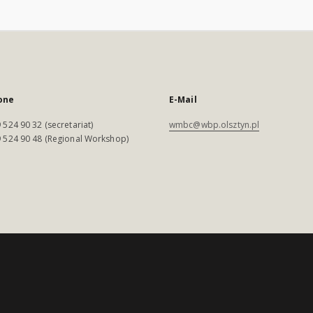
one
E-Mail
 524 90 32 (secretariat)
wmbc@wbp.olsztyn.pl
 524 90 48 (Regional Workshop)