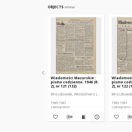
OBJECTS
similar
Wiadomości Mazurskie :
Wiadomośc
pismo codzienne. 1946 (R.
pismo codz
2), nr 121 (132)
2), nr 122 (
Mroczkowski, Włodzimierz (1902-1971). Redakto
Mroczkowski
1945-1947
1945-1947
czasopismo
czasopismo