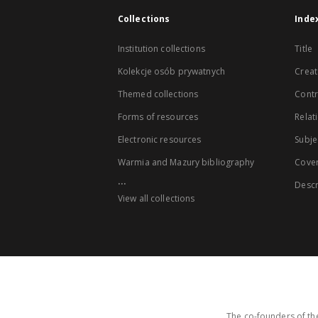
Collections
Inde
Institution collections
Title
Kolekcje osób prywatnych
Creat
Themed collections
Contr
Forms of resources
Relat
Electronic resources
Subje
Warmia and Mazury bibliography
Cove
...
Descr
View all collections
The co-founders of the