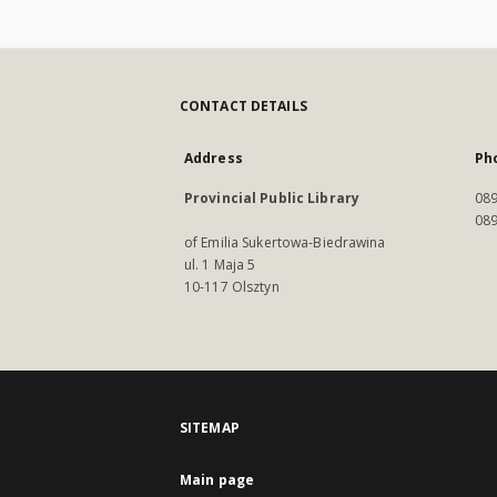
CONTACT DETAILS
Address
Ph
Provincial Public Library
089
089
of Emilia Sukertowa-Biedrawina
ul. 1 Maja 5
10-117 Olsztyn
SITEMAP
Main page