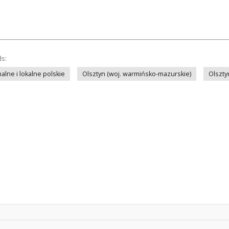
ds:
lne i lokalne polskie
Olsztyn (woj. warmińsko-mazurskie)
Olszty