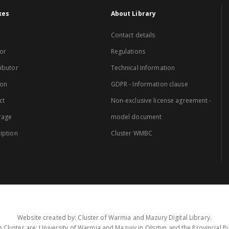
xes
About Library
Contact details
or
Regulations
ibutor
Technical Information
ion
GDPR - Information clause
ct
Non-exclusive license agreement -
rage
model document
iption
Cluster WMBC
Website created by: Cluster of Warmia and Mazury Digital Library.
 Cluster are: University of Warmia and Mazury in Olsztyn and the Provincial Pub