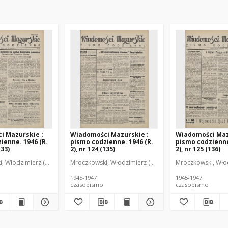
i Mazurskie :
Wiadomości Mazurskie :
Wiadomości Maz
ienne. 1946 (R.
pismo codzienne. 1946 (R.
pismo codzienne
133)
2), nr 124 (135)
2), nr 125 (136)
r
, Włodzimierz (1902-1971). Redaktor
Mroczkowski, Włodzimierz (1902-1971). Redaktor
Mroczkowski, Włod
1945-1947
1945-1947
czasopismo
czasopismo