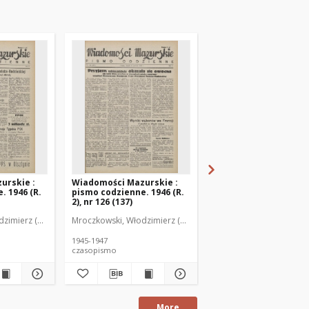
urskie :
Wiadomości Mazurskie :
Wiadomości Mazurski
. 1946 (R.
pismo codzienne. 1946 (R.
pismo codzienne. 1946
2), nr 126 (137)
2), nr 127 (138)
zimierz (1902-1971). Redaktor
Mroczkowski, Włodzimierz (1902-1971). Redaktor
Mroczkowski, Włodzimie
1945-1947
1945-1947
czasopismo
czasopismo
More