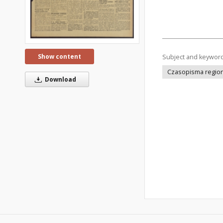
Show content
Subject and keywor
Czasopisma regiona
Download