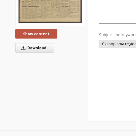
Show content
Subject and keywor
Czasopisma regiona
Download