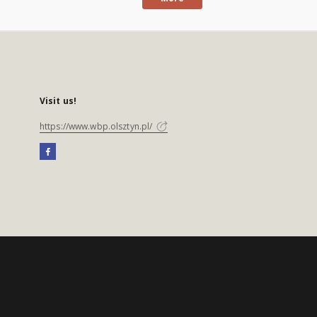
Visit us!
https://www.wbp.olsztyn.pl/