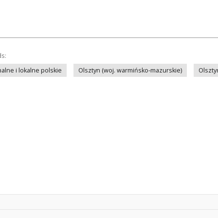
ds:
lne i lokalne polskie
Olsztyn (woj. warmińsko-mazurskie)
Olszty