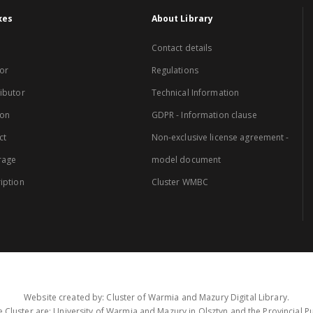
xes
About Library
Contact details
or
Regulations
ibutor
Technical Information
ion
GDPR - Information clause
ct
Non-exclusive license agreement -
rage
model document
iption
Cluster WMBC
Website created by: Cluster of Warmia and Mazury Digital Library.
 Cluster are: University of Warmia and Mazury in Olsztyn and the Provincial Pub