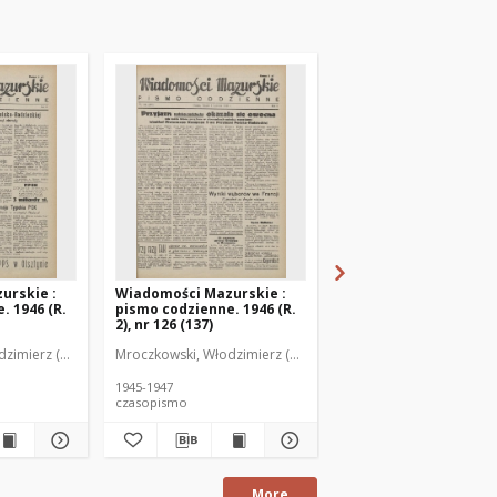
urskie :
Wiadomości Mazurskie :
Wiadomości Mazurski
. 1946 (R.
pismo codzienne. 1946 (R.
pismo codzienne. 1946
2), nr 126 (137)
2), nr 127 (138)
zimierz (1902-1971). Redaktor
Mroczkowski, Włodzimierz (1902-1971). Redaktor
Mroczkowski, Włodzimie
1945-1947
1945-1947
czasopismo
czasopismo
More