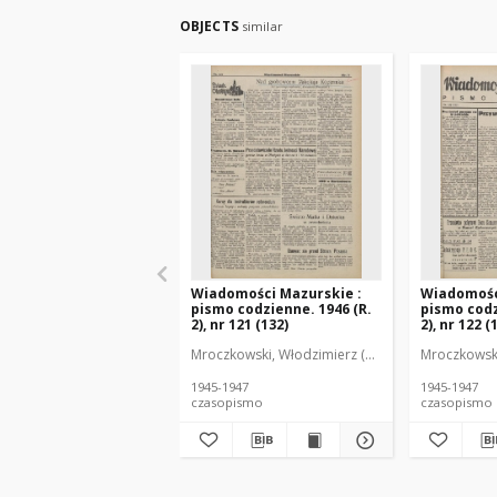
OBJECTS
similar
Wiadomości Mazurskie :
Wiadomośc
pismo codzienne. 1946 (R.
pismo codz
2), nr 121 (132)
2), nr 122 (
Mroczkowski, Włodzimierz (1902-1971). Redakto
Mroczkowski
1945-1947
1945-1947
czasopismo
czasopismo