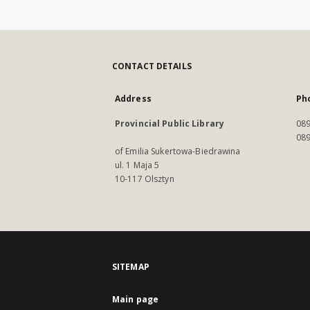
CONTACT DETAILS
Address
Ph
Provincial Public Library
089
089
of Emilia Sukertowa-Biedrawina
ul. 1 Maja 5
10-117 Olsztyn
SITEMAP
Main page