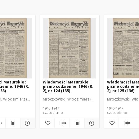
i Mazurskie :
Wiadomości Mazurskie :
Wiadomości Maz
ienne. 1946 (R.
pismo codzienne. 1946 (R.
pismo codzienne
133)
2), nr 124 (135)
2), nr 125 (136)
r
, Włodzimierz (1902-1971). Redaktor
Mroczkowski, Włodzimierz (1902-1971). Redaktor
Mroczkowski, Włod
1945-1947
1945-1947
czasopismo
czasopismo