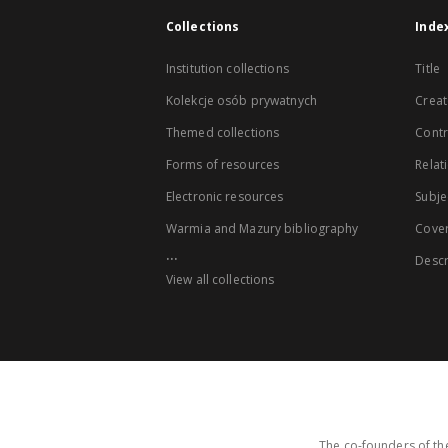
Collections
Inde
Institution collections
Title
Kolekcje osób prywatnych
Creat
Themed collections
Contr
Forms of resources
Relat
Electronic resources
Subje
Warmia and Mazury bibliography
Cove
...
Descr
View all collections
The co-founders of the