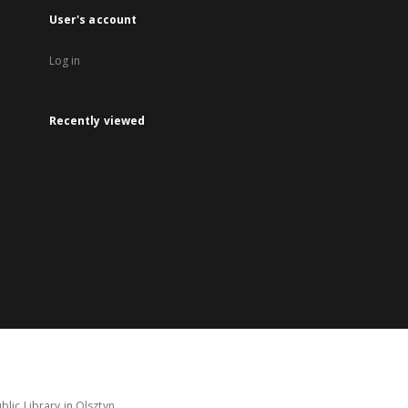
User's account
Log in
Recently viewed
lic Library in Olsztyn.