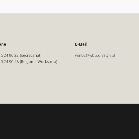
one
E-Mail
 524 90 32 (secretariat)
wmbc@wbp.olsztyn.pl
 524 90 48 (Regional Workshop)