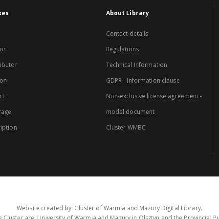
xes
About Library
Contact details
or
Regulations
ibutor
Technical Information
ion
GDPR - Information clause
ct
Non-exclusive license agreement -
rage
model document
iption
Cluster WMBC
Website created by: Cluster of Warmia and Mazury Digital Library.
 Cluster are: University of Warmia and Mazury in Olsztyn and the Provincial Pub