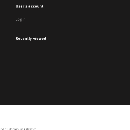
User's account
Log in
Recently viewed
lic Library in Olsztyn.