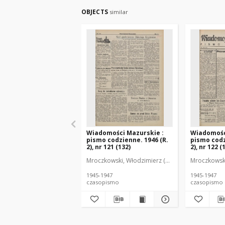
OBJECTS
similar
Wiadomości Mazurskie :
Wiadomośc
pismo codzienne. 1946 (R.
pismo codz
2), nr 121 (132)
2), nr 122 (
Mroczkowski, Włodzimierz (1902-1971). Redakto
Mroczkowski
1945-1947
1945-1947
czasopismo
czasopismo