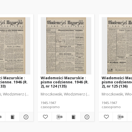
i Mazurskie :
Wiadomości Mazurskie :
Wiadomości Maz
ienne. 1946 (R.
pismo codzienne. 1946 (R.
pismo codzienne
133)
2), nr 124 (135)
2), nr 125 (136)
r
, Włodzimierz (1902-1971). Redaktor
Mroczkowski, Włodzimierz (1902-1971). Redaktor
Mroczkowski, Włod
1945-1947
1945-1947
czasopismo
czasopismo