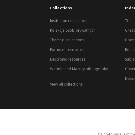
Collections
Inde
Institution collections
Title
Kolekcje osób prywatnych
Creat
Themed collections
Contr
Forms of resources
Relat
Electronic resources
Subje
Warmia and Mazury bibliography
Cove
...
Descr
View all collections
The co-founders of the