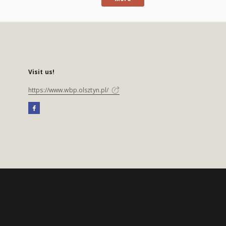
Visit us!
https://www.wbp.olsztyn.pl/