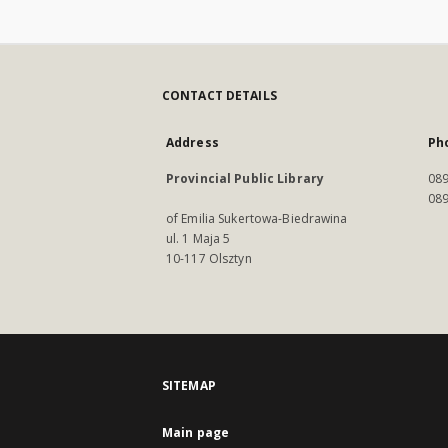
CONTACT DETAILS
Address
Ph
Provincial Public Library
089
089
of Emilia Sukertowa-Biedrawina
ul. 1 Maja 5
10-117 Olsztyn
SITEMAP
Main page