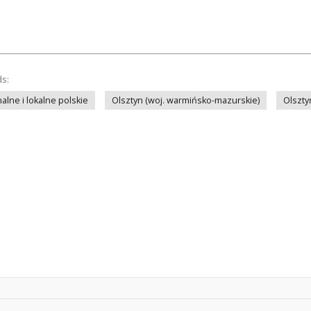
ds:
lne i lokalne polskie
Olsztyn (woj. warmińsko-mazurskie)
Olszty