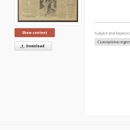
Show content
Subject and keywor
Czasopisma regiona
Download