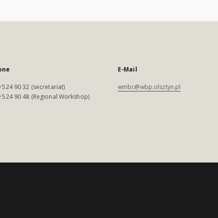
one
E-Mail
 524 90 32 (secretariat)
wmbc@wbp.olsztyn.pl
 524 90 48 (Regional Workshop)