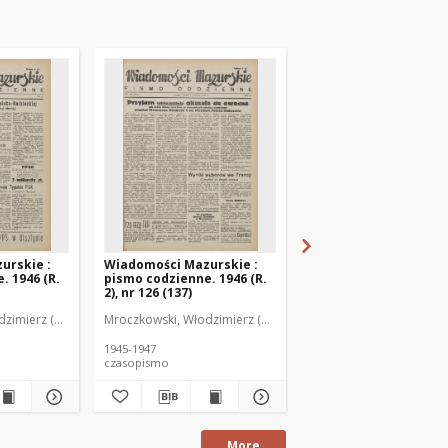
urskie :
Wiadomości Mazurskie :
Wiadomości Mazurski
. 1946 (R.
pismo codzienne. 1946 (R.
pismo codzienne. 1946
2), nr 126 (137)
2), nr 127 (138)
zimierz (1902-1971). Redaktor
Mroczkowski, Włodzimierz (1902-1971). Redaktor
Mroczkowski, Włodzimie
1945-1947
1945-1947
czasopismo
czasopismo
More