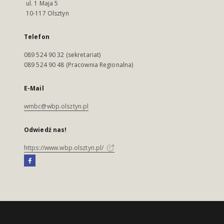
ul. 1 Maja 5
10-117 Olsztyn
Telefon
089 524 90 32 (sekretariat)
089 524 90 48 (Pracownia Regionalna)
E-Mail
wmbc@wbp.olsztyn.pl
Odwiedź nas!
https://www.wbp.olsztyn.pl/