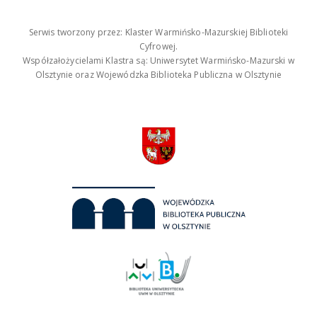
Serwis tworzony przez: Klaster Warmińsko-Mazurskiej Biblioteki
Cyfrowej.
Współzałożycielami Klastra są: Uniwersytet Warmińsko-Mazurski w
Olsztynie oraz Wojewódzka Biblioteka Publiczna w Olsztynie