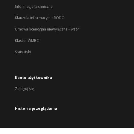
Informacje techniczne
Klauzula informacyjna RODO
Umowa licencyjna niewyłączna - wzór
Klaster WMBC
Statystyki
Konto użytkownika
Zaloguj się
Historia przeglądania