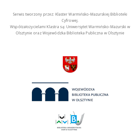
Serwis tworzony przez: Klaster Warmińsko-Mazurskiej Biblioteki
Cyfrowej.
Współzałożycielami Klastra są: Uniwersytet Warmińsko-Mazurski w
Olsztynie oraz Wojewódzka Biblioteka Publiczna w Olsztynie