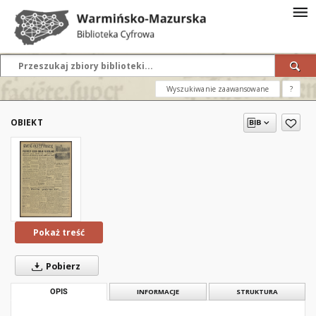
Wyszukiwanie zaawansowane
?
OBIEKT
Pokaż treść
Pobierz
OPIS
INFORMACJE
STRUKTURA