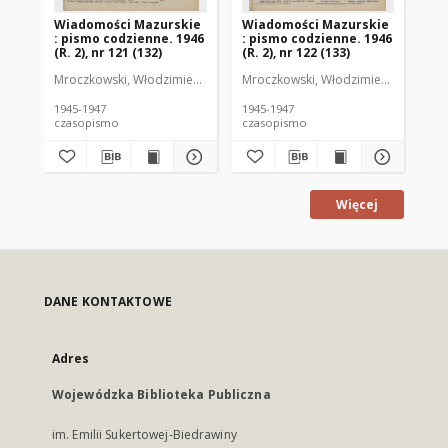
Wiadomości Mazurskie
Wiadomości Mazurskie
Wi
: pismo codzienne. 1946
: pismo codzienne. 1946
: 
(R. 2), nr 121 (132)
(R. 2), nr 122 (133)
(R.
Mroczkowski, Włodzimierz (1902-1971). Redaktor
Mroczkowski, Włodzimierz (1902-197
Mro
1945-1947
1945-1947
194
czasopismo
czasopismo
cz
Więcej
DANE KONTAKTOWE
Adres
Wojewódzka Biblioteka Publiczna
im. Emilii Sukertowej-Biedrawiny