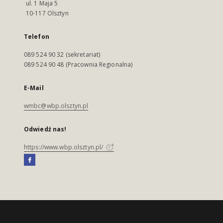
ul. 1 Maja 5
10-117 Olsztyn
Telefon
089 524 90 32 (sekretariat)
089 524 90 48 (Pracownia Regionalna)
E-Mail
wmbc@wbp.olsztyn.pl
Odwiedź nas!
https://www.wbp.olsztyn.pl/