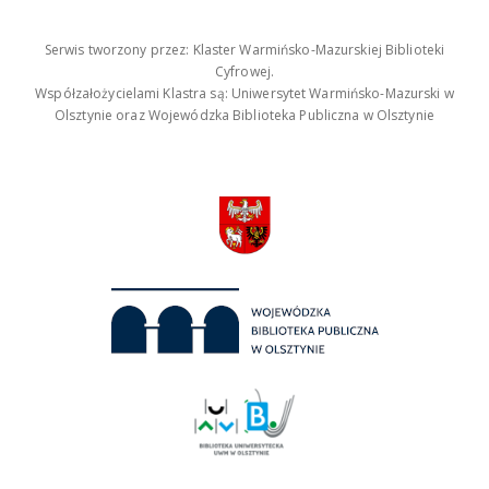
Serwis tworzony przez: Klaster Warmińsko-Mazurskiej Biblioteki
Cyfrowej.
Współzałożycielami Klastra są: Uniwersytet Warmińsko-Mazurski w
Olsztynie oraz Wojewódzka Biblioteka Publiczna w Olsztynie