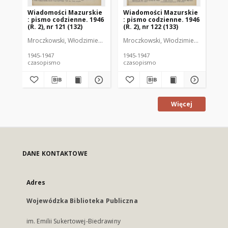
Wiadomości Mazurskie
Wiadomości Mazurskie
Wi
: pismo codzienne. 1946
: pismo codzienne. 1946
: 
(R. 2), nr 121 (132)
(R. 2), nr 122 (133)
(R.
Mroczkowski, Włodzimierz (1902-1971). Redaktor
Mroczkowski, Włodzimierz (1902-197
Mro
1945-1947
1945-1947
194
czasopismo
czasopismo
cz
Więcej
DANE KONTAKTOWE
Adres
Wojewódzka Biblioteka Publiczna
im. Emilii Sukertowej-Biedrawiny