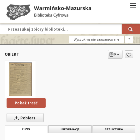
Wyszukiwanie zaawansowane
?
OBIEKT
Pokaż treść
Pobierz
OPIS
INFORMACJE
STRUKTURA