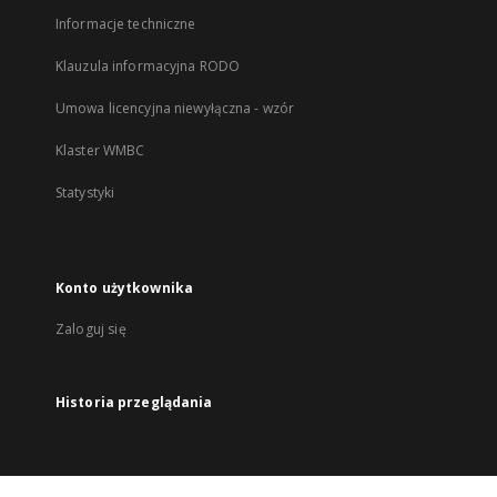
Informacje techniczne
Klauzula informacyjna RODO
Umowa licencyjna niewyłączna - wzór
Klaster WMBC
Statystyki
Konto użytkownika
Zaloguj się
Historia przeglądania