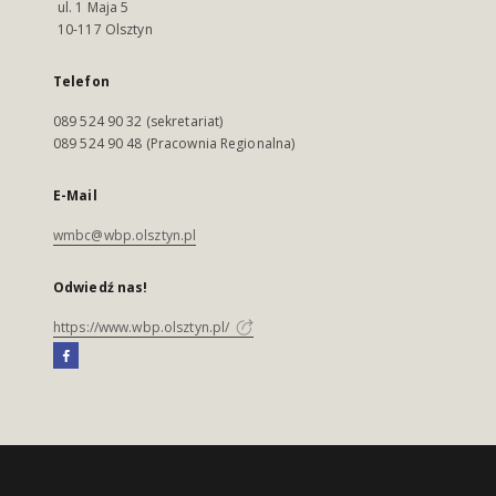
ul. 1 Maja 5
10-117 Olsztyn
Telefon
089 524 90 32 (sekretariat)
089 524 90 48 (Pracownia Regionalna)
E-Mail
wmbc@wbp.olsztyn.pl
Odwiedź nas!
https://www.wbp.olsztyn.pl/