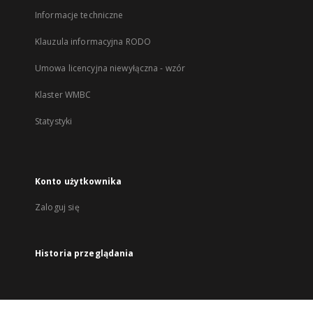
Informacje techniczne
Klauzula informacyjna RODO
Umowa licencyjna niewyłączna - wzór
Klaster WMBC
Statystyki
Konto użytkownika
Zaloguj się
Historia przeglądania