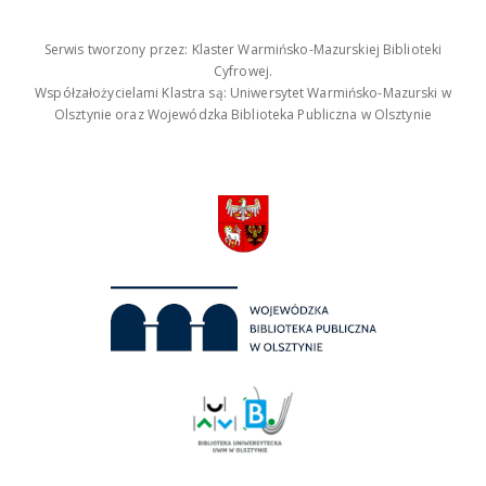
Serwis tworzony przez: Klaster Warmińsko-Mazurskiej Biblioteki
Cyfrowej.
Współzałożycielami Klastra są: Uniwersytet Warmińsko-Mazurski w
Olsztynie oraz Wojewódzka Biblioteka Publiczna w Olsztynie