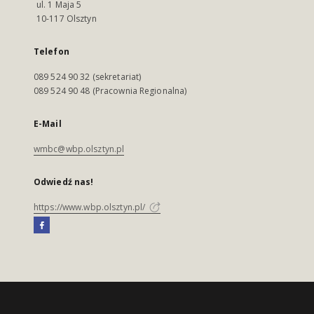
ul. 1 Maja 5
10-117 Olsztyn
Telefon
089 524 90 32 (sekretariat)
089 524 90 48 (Pracownia Regionalna)
E-Mail
wmbc@wbp.olsztyn.pl
Odwiedź nas!
https://www.wbp.olsztyn.pl/