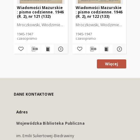
Wiadomości Mazurskie
Wiadomości Mazurskie
Wi
: pismo codzienne. 1946
: pismo codzienne. 1946
: 
(R. 2), nr 121 (132)
(R. 2), nr 122 (133)
(R.
Mroczkowski, Włodzimierz (1902-1971). Redaktor
Mroczkowski, Włodzimierz (1902-197
Mro
1945-1947
1945-1947
194
czasopismo
czasopismo
cz
Więcej
DANE KONTAKTOWE
Adres
Wojewódzka Biblioteka Publiczna
im. Emilii Sukertowej-Biedrawiny