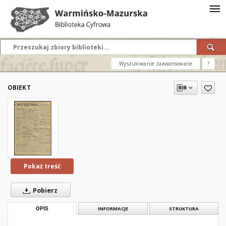
Wyszukiwanie zaawansowane
?
OBIEKT
Pokaż treść
Pobierz
OPIS
INFORMACJE
STRUKTURA