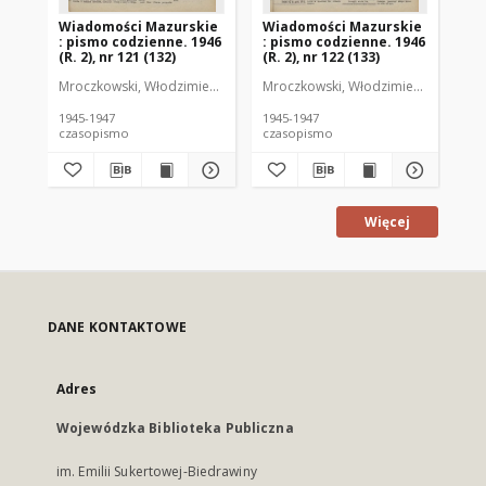
Wiadomości Mazurskie
Wiadomości Mazurskie
Wi
: pismo codzienne. 1946
: pismo codzienne. 1946
: 
(R. 2), nr 121 (132)
(R. 2), nr 122 (133)
(R.
Mroczkowski, Włodzimierz (1902-1971). Redaktor
Mroczkowski, Włodzimierz (1902-197
Mro
1945-1947
1945-1947
194
czasopismo
czasopismo
cz
Więcej
DANE KONTAKTOWE
Adres
Wojewódzka Biblioteka Publiczna
im. Emilii Sukertowej-Biedrawiny