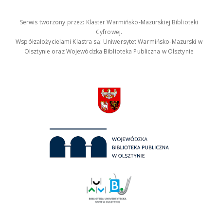
Serwis tworzony przez: Klaster Warmińsko-Mazurskiej Biblioteki
Cyfrowej.
Współzałożycielami Klastra są: Uniwersytet Warmińsko-Mazurski w
Olsztynie oraz Wojewódzka Biblioteka Publiczna w Olsztynie