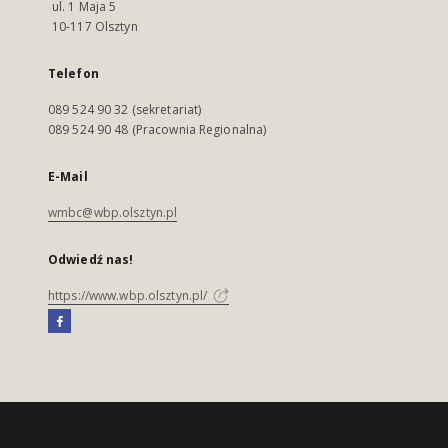
ul. 1 Maja 5
10-117 Olsztyn
Telefon
089 524 90 32 (sekretariat)
089 524 90 48 (Pracownia Regionalna)
E-Mail
wmbc@wbp.olsztyn.pl
Odwiedź nas!
https://www.wbp.olsztyn.pl/