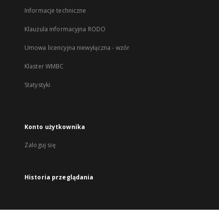
Informacje techniczne
Klauzula informacyjna RODO
Umowa licencyjna niewyłączna - wzór
Klaster WMBC
Statystyki
Konto użytkownika
Zaloguj się
Historia przeglądania