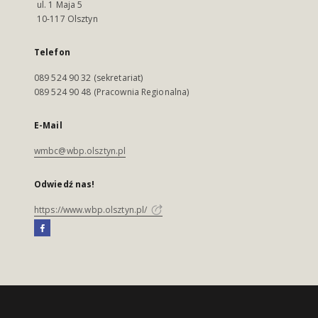
ul. 1 Maja 5
10-117 Olsztyn
Telefon
089 524 90 32 (sekretariat)
089 524 90 48 (Pracownia Regionalna)
E-Mail
wmbc@wbp.olsztyn.pl
Odwiedź nas!
https://www.wbp.olsztyn.pl/