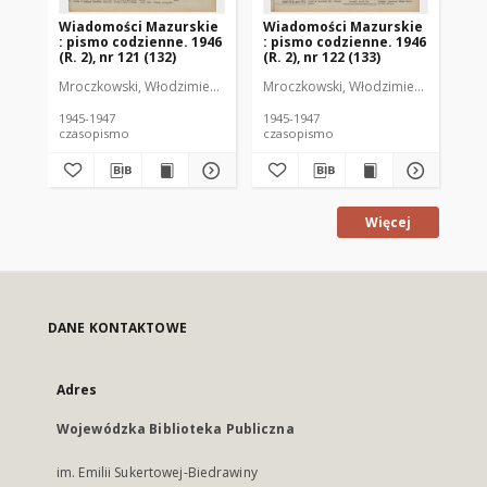
Wiadomości Mazurskie
Wiadomości Mazurskie
Wi
: pismo codzienne. 1946
: pismo codzienne. 1946
: 
(R. 2), nr 121 (132)
(R. 2), nr 122 (133)
(R.
Mroczkowski, Włodzimierz (1902-1971). Redaktor
Mroczkowski, Włodzimierz (1902-197
Mro
1945-1947
1945-1947
194
czasopismo
czasopismo
cz
Więcej
DANE KONTAKTOWE
Adres
Wojewódzka Biblioteka Publiczna
im. Emilii Sukertowej-Biedrawiny