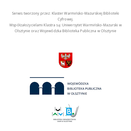
Serwis tworzony przez: Klaster Warmińsko-Mazurskiej Biblioteki
Cyfrowej.
Współzałożycielami Klastra są: Uniwersytet Warmińsko-Mazurski w
Olsztynie oraz Wojewódzka Biblioteka Publiczna w Olsztynie