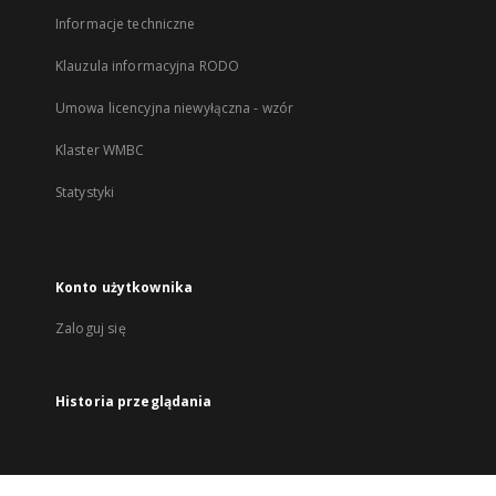
Informacje techniczne
Klauzula informacyjna RODO
Umowa licencyjna niewyłączna - wzór
Klaster WMBC
Statystyki
Konto użytkownika
Zaloguj się
Historia przeglądania