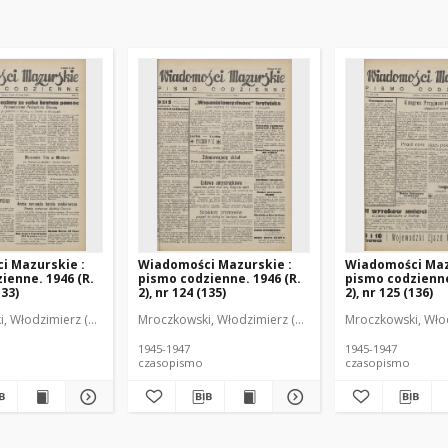
i Mazurskie :
Wiadomości Mazurskie :
Wiadomości Maz
ienne. 1946 (R.
pismo codzienne. 1946 (R.
pismo codzienne
133)
2), nr 124 (135)
2), nr 125 (136)
r
, Włodzimierz (1902-1971). Redaktor
Mroczkowski, Włodzimierz (1902-1971). Redaktor
Mroczkowski, Włod
1945-1947
1945-1947
czasopismo
czasopismo