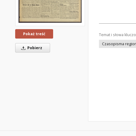
Pokaż treść
Temat i słowa klucz
Czasopisma regiona
Pobierz