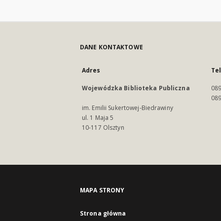
DANE KONTAKTOWE
Adres
Te
Wojewódzka Biblioteka Publiczna
089
089
im. Emilii Sukertowej-Biedrawiny
ul. 1 Maja 5
10-117 Olsztyn
MAPA STRONY
Strona główna