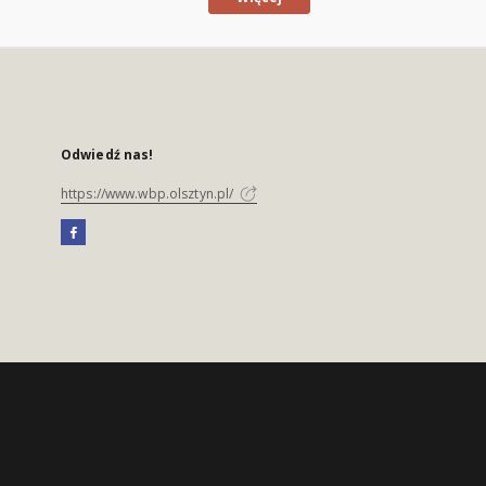
Odwiedź nas!
https://www.wbp.olsztyn.pl/