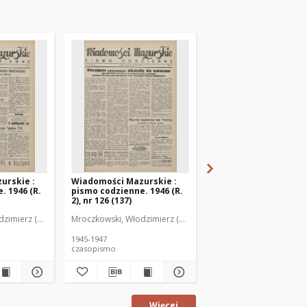
urskie :
Wiadomości Mazurskie :
Wiadomości Mazurski
. 1946 (R.
pismo codzienne. 1946 (R.
pismo codzienne. 1946
2), nr 126 (137)
2), nr 127 (138)
zimierz (1902-1971). Redaktor
Mroczkowski, Włodzimierz (1902-1971). Redaktor
Mroczkowski, Włodzimie
1945-1947
1945-1947
czasopismo
czasopismo
Więcej