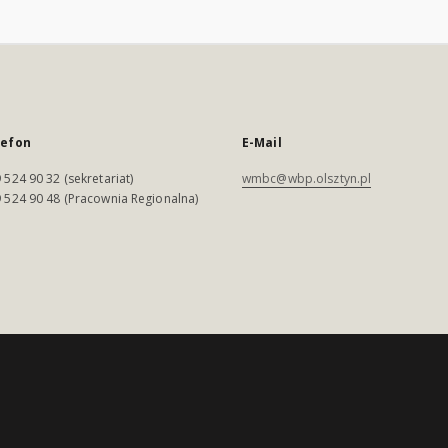
lefon
E-Mail
 524 90 32 (sekretariat)
wmbc@wbp.olsztyn.pl
 524 90 48 (Pracownia Regionalna)