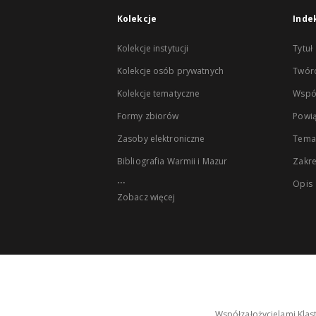
Kolekcje
Inde
Kolekcje instytucji
Tytuł
Kolekcje osób prywatnych
Twór
Kolekcje tematyczne
Wspó
Formy zbiorów
Powią
Zasoby elektroniczne
Tema
Bibliografia Warmii i Mazur
Zakr
...
Opis
Zobacz więcej
Współzałożycielami Klas