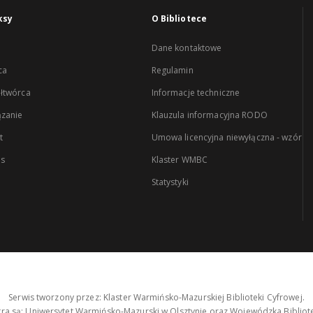
ksy
O Bibliotece
Dane kontaktowe
ca
Regulamin
łtwórca
Informacje techniczne
zanie
Klauzula informacyjna RODO
t
Umowa licencyjna niewyłączna - wzór
es
Klaster WMBC
Statystyki
Serwis tworzony przez: Klaster Warmińsko-Mazurskiej Biblioteki Cyfrowej.
tra są: Uniwersytet Warmińsko-Mazurski w Olsztynie oraz Wojewódzka Bibliote