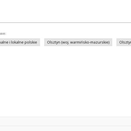
owe:
lne i lokalne polskie
Olsztyn (woj. warmińsko-mazurskie)
Olszty