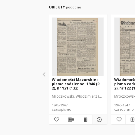
OBIEKTY
podobne
Wiadomości Mazurskie :
Wiadomośc
pismo codzienne. 1946 (R.
pismo codz
2), nr 121 (132)
2), nr 122 (
Mroczkowski, Włodzimierz (1902-1971). Redakto
Mroczkowski
1945-1947
1945-1947
czasopismo
czasopismo