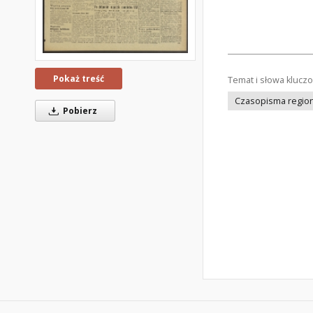
Pokaż treść
Temat i słowa klucz
Czasopisma regiona
Pobierz