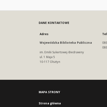
DANE KONTAKTOWE
Adres
Te
Wojewódzka Biblioteka Publiczna
089
089
im. Emilii Sukertowej-Biedrawiny
ul. 1 Maja 5
10-117 Olsztyn
MAPA STRONY
Strona główna