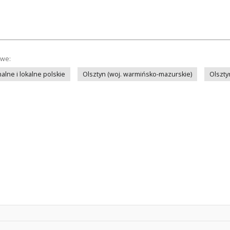
owe:
lne i lokalne polskie
Olsztyn (woj. warmińsko-mazurskie)
Olszty