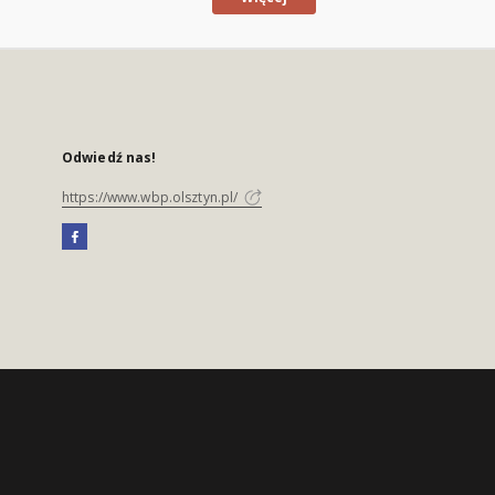
Odwiedź nas!
https://www.wbp.olsztyn.pl/