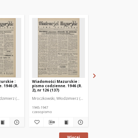
urskie :
Wiadomości Mazurskie :
Wiadomości Mazurski
. 1946 (R.
pismo codzienne. 1946 (R.
pismo codzienne. 1946
2), nr 126 (137)
2), nr 127 (138)
zimierz (1902-1971). Redaktor
Mroczkowski, Włodzimierz (1902-1971). Redaktor
Mroczkowski, Włodzimie
1945-1947
1945-1947
czasopismo
czasopismo
Więcej