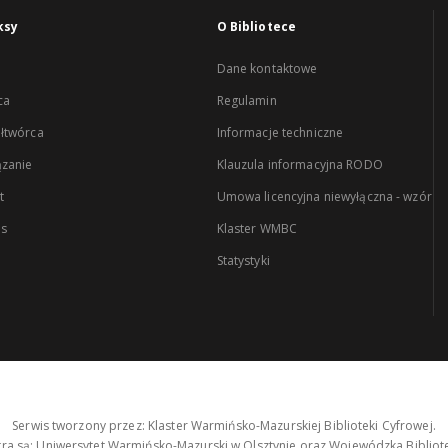
ksy
O Bibliotece
Dane kontaktowe
ca
Regulamin
łtwórca
Informacje techniczne
zanie
Klauzula informacyjna RODO
t
Umowa licencyjna niewyłączna - wzór
es
Klaster WMBC
Statystyki
Serwis tworzony przez: Klaster Warmińsko-Mazurskiej Biblioteki Cyfrowej.
tra są: Uniwersytet Warmińsko-Mazurski w Olsztynie oraz Wojewódzka Bibliote