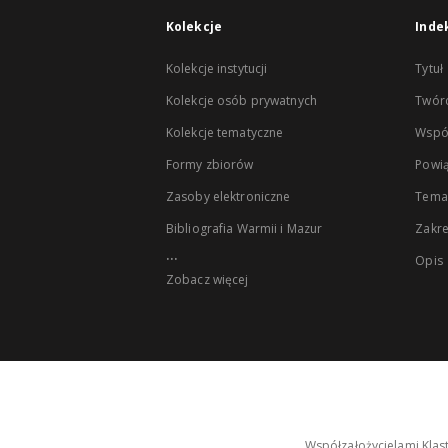
Kolekcje
Inde
Kolekcje instytucji
Tytuł
Kolekcje osób prywatnych
Twór
Kolekcje tematyczne
Wspó
Formy zbiorów
Powią
Zasoby elektroniczne
Tema
Bibliografia Warmii i Mazur
Zakr
...
Opis
Zobacz więcej
Współzałożycielami Klas