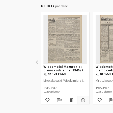
OBIEKTY
podobne
Wiadomości Mazurskie :
Wiadomośc
pismo codzienne. 1946 (R.
pismo codz
2), nr 121 (132)
2), nr 122 (
Mroczkowski, Włodzimierz (1902-1971). Redakto
Mroczkowski
1945-1947
1945-1947
czasopismo
czasopismo