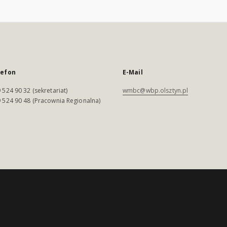
lefon
E-Mail
 524 90 32 (sekretariat)
wmbc@wbp.olsztyn.pl
 524 90 48 (Pracownia Regionalna)