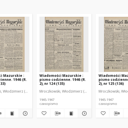
i Mazurskie :
Wiadomości Mazurskie :
Wiadomości Maz
ienne. 1946 (R.
pismo codzienne. 1946 (R.
pismo codzienne
133)
2), nr 124 (135)
2), nr 125 (136)
r
, Włodzimierz (1902-1971). Redaktor
Mroczkowski, Włodzimierz (1902-1971). Redaktor
Mroczkowski, Włod
1945-1947
1945-1947
czasopismo
czasopismo