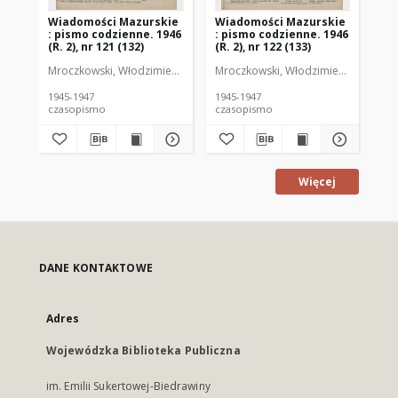
Wiadomości Mazurskie
Wiadomości Mazurskie
Wi
: pismo codzienne. 1946
: pismo codzienne. 1946
: 
(R. 2), nr 121 (132)
(R. 2), nr 122 (133)
(R.
Mroczkowski, Włodzimierz (1902-1971). Redaktor
Mroczkowski, Włodzimierz (1902-197
Mro
1945-1947
1945-1947
194
czasopismo
czasopismo
cz
Więcej
DANE KONTAKTOWE
Adres
Wojewódzka Biblioteka Publiczna
im. Emilii Sukertowej-Biedrawiny