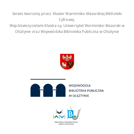
Serwis tworzony przez: Klaster Warmińsko-Mazurskiej Biblioteki
Cyfrowej.
Współzałożycielami Klastra są: Uniwersytet Warmińsko-Mazurski w
Olsztynie oraz Wojewódzka Biblioteka Publiczna w Olsztynie