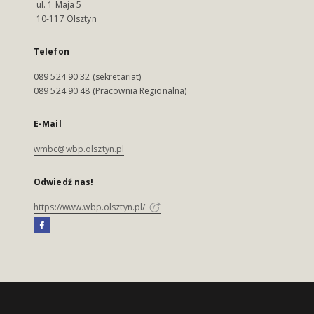
ul. 1 Maja 5
10-117 Olsztyn
Telefon
089 524 90 32 (sekretariat)
089 524 90 48 (Pracownia Regionalna)
E-Mail
wmbc@wbp.olsztyn.pl
Odwiedź nas!
https://www.wbp.olsztyn.pl/