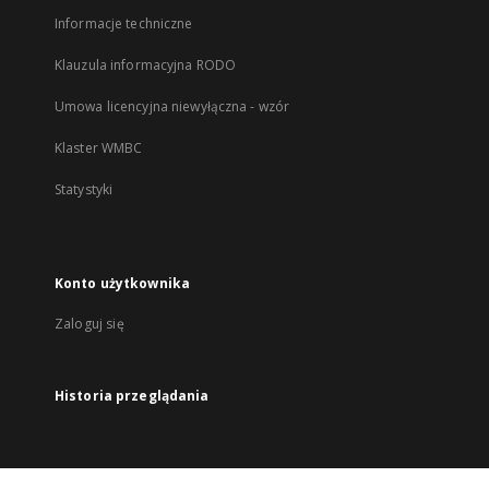
Informacje techniczne
Klauzula informacyjna RODO
Umowa licencyjna niewyłączna - wzór
Klaster WMBC
Statystyki
Konto użytkownika
Zaloguj się
Historia przeglądania