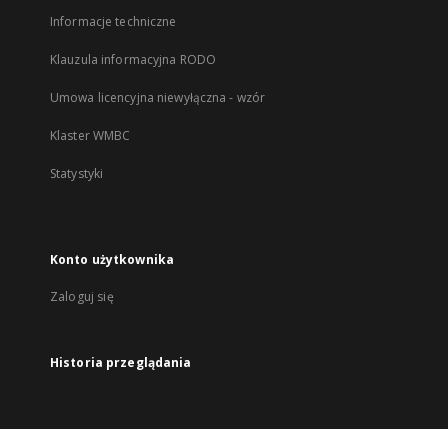
Informacje techniczne
Klauzula informacyjna RODO
Umowa licencyjna niewyłączna - wzór
Klaster WMBC
Statystyki
Konto użytkownika
Zaloguj się
Historia przeglądania