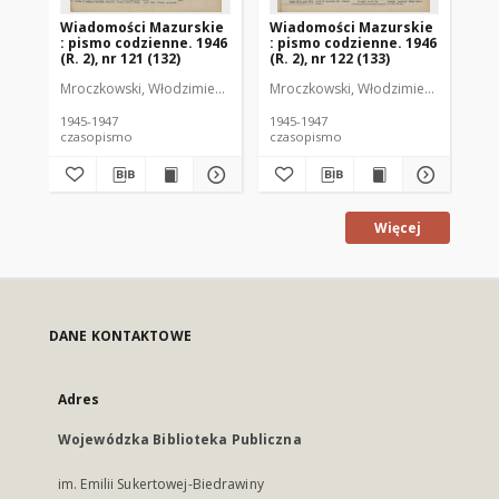
Wiadomości Mazurskie
Wiadomości Mazurskie
Wi
: pismo codzienne. 1946
: pismo codzienne. 1946
: 
(R. 2), nr 121 (132)
(R. 2), nr 122 (133)
(R.
Mroczkowski, Włodzimierz (1902-1971). Redaktor
Mroczkowski, Włodzimierz (1902-197
Mro
1945-1947
1945-1947
194
czasopismo
czasopismo
cz
Więcej
DANE KONTAKTOWE
Adres
Wojewódzka Biblioteka Publiczna
im. Emilii Sukertowej-Biedrawiny