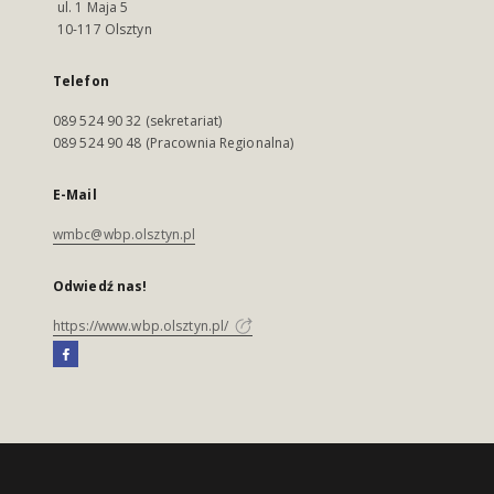
ul. 1 Maja 5
10-117 Olsztyn
Telefon
089 524 90 32 (sekretariat)
089 524 90 48 (Pracownia Regionalna)
E-Mail
wmbc@wbp.olsztyn.pl
Odwiedź nas!
https://www.wbp.olsztyn.pl/