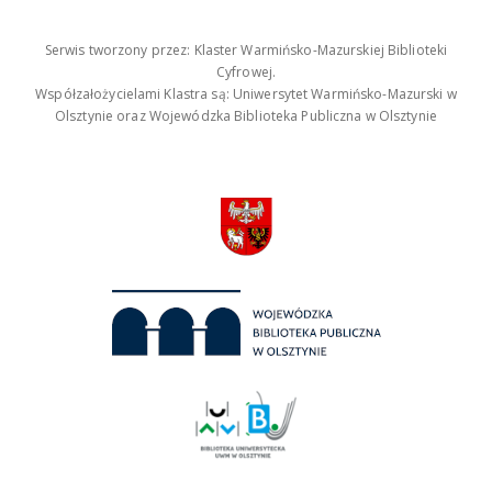
Serwis tworzony przez: Klaster Warmińsko-Mazurskiej Biblioteki
Cyfrowej.
Współzałożycielami Klastra są: Uniwersytet Warmińsko-Mazurski w
Olsztynie oraz Wojewódzka Biblioteka Publiczna w Olsztynie