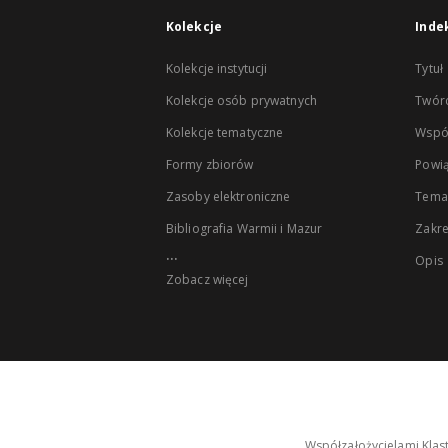
Kolekcje
Inde
Kolekcje instytucji
Tytuł
Kolekcje osób prywatnych
Twór
Kolekcje tematyczne
Wspó
Formy zbiorów
Powią
Zasoby elektroniczne
Tema
Bibliografia Warmii i Mazur
Zakr
...
Opis
Zobacz więcej
Współzałożycielami Klas