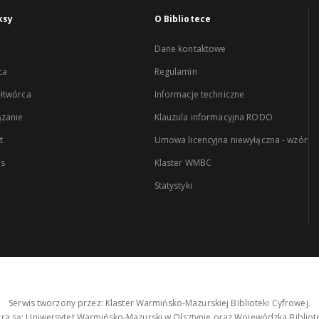
ksy
O Bibliotece
Dane kontaktowe
ca
Regulamin
łtwórca
Informacje techniczne
zanie
Klauzula informacyjna RODO
t
Umowa licencyjna niewyłączna - wzór
es
Klaster WMBC
Statystyki
Serwis tworzony przez: Klaster Warmińsko-Mazurskiej Biblioteki Cyfrowej.
tra są: Uniwersytet Warmińsko-Mazurski w Olsztynie oraz Wojewódzka Bibliote