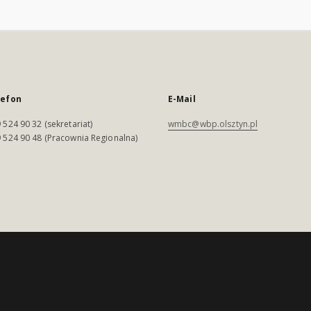
lefon
E-Mail
 524 90 32 (sekretariat)
wmbc@wbp.olsztyn.pl
 524 90 48 (Pracownia Regionalna)