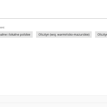
owe:
lne i lokalne polskie
Olsztyn (woj. warmińsko-mazurskie)
Olszty