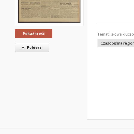
Pokaż treść
Temat i słowa klucz
Czasopisma regiona
Pobierz