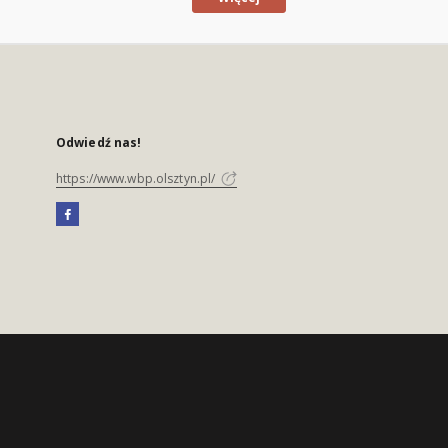
Odwiedź nas!
https://www.wbp.olsztyn.pl/