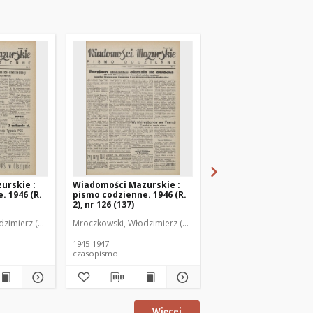
urskie :
Wiadomości Mazurskie :
Wiadomości Mazurski
. 1946 (R.
pismo codzienne. 1946 (R.
pismo codzienne. 1946
2), nr 126 (137)
2), nr 127 (138)
zimierz (1902-1971). Redaktor
Mroczkowski, Włodzimierz (1902-1971). Redaktor
Mroczkowski, Włodzimie
1945-1947
1945-1947
czasopismo
czasopismo
Więcej