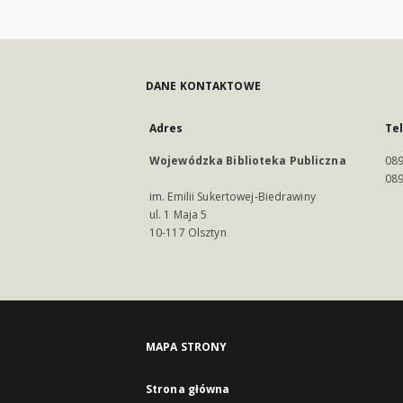
DANE KONTAKTOWE
Adres
Te
Wojewódzka Biblioteka Publiczna
089
089
im. Emilii Sukertowej-Biedrawiny
ul. 1 Maja 5
10-117 Olsztyn
MAPA STRONY
Strona główna