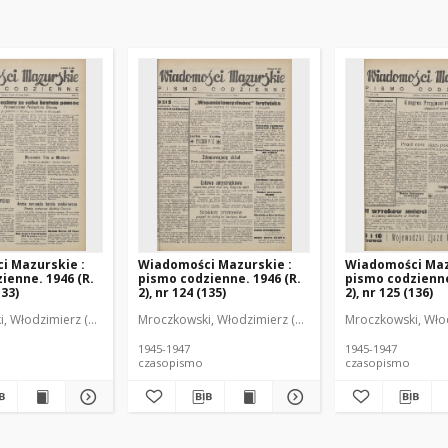
i Mazurskie :
Wiadomości Mazurskie :
Wiadomości Maz
ienne. 1946 (R.
pismo codzienne. 1946 (R.
pismo codzienne
133)
2), nr 124 (135)
2), nr 125 (136)
r
, Włodzimierz (1902-1971). Redaktor
Mroczkowski, Włodzimierz (1902-1971). Redaktor
Mroczkowski, Włod
1945-1947
1945-1947
czasopismo
czasopismo