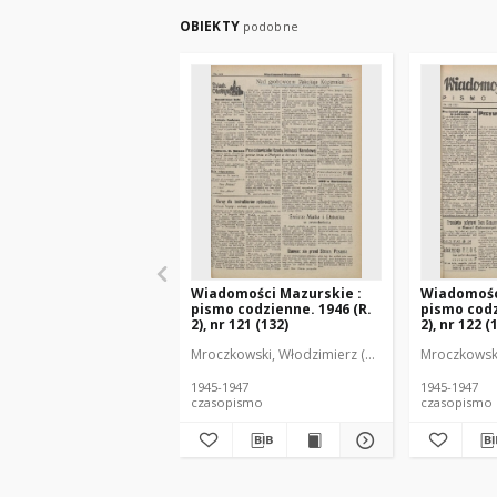
OBIEKTY
podobne
Wiadomości Mazurskie :
Wiadomośc
pismo codzienne. 1946 (R.
pismo codz
2), nr 121 (132)
2), nr 122 (
Mroczkowski, Włodzimierz (1902-1971). Redakto
Mroczkowski
1945-1947
1945-1947
czasopismo
czasopismo