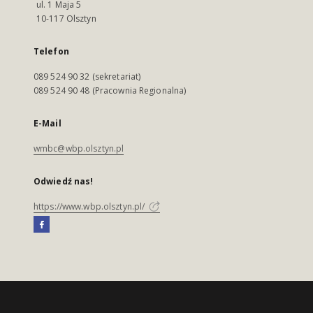
ul. 1 Maja 5
10-117 Olsztyn
Telefon
089 524 90 32 (sekretariat)
089 524 90 48 (Pracownia Regionalna)
E-Mail
wmbc@wbp.olsztyn.pl
Odwiedź nas!
https://www.wbp.olsztyn.pl/