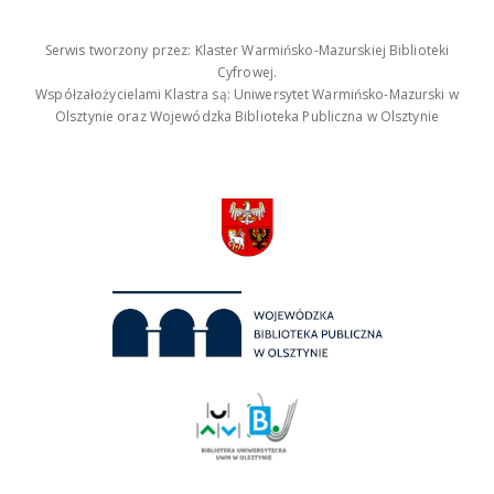
Serwis tworzony przez: Klaster Warmińsko-Mazurskiej Biblioteki
Cyfrowej.
Współzałożycielami Klastra są: Uniwersytet Warmińsko-Mazurski w
Olsztynie oraz Wojewódzka Biblioteka Publiczna w Olsztynie