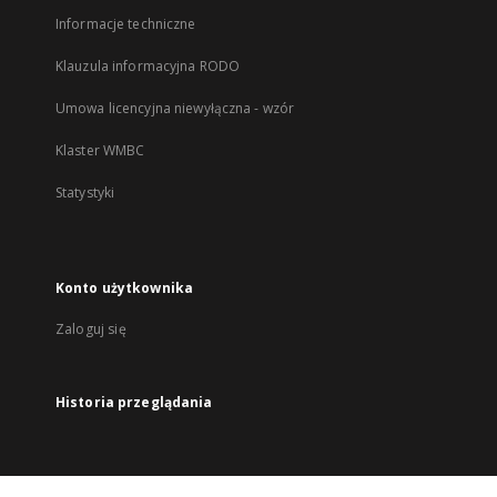
Informacje techniczne
Klauzula informacyjna RODO
Umowa licencyjna niewyłączna - wzór
Klaster WMBC
Statystyki
Konto użytkownika
Zaloguj się
Historia przeglądania