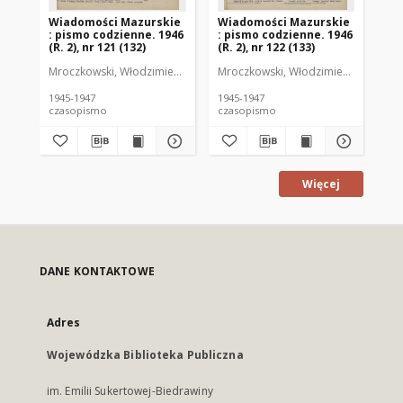
Wiadomości Mazurskie
Wiadomości Mazurskie
Wi
: pismo codzienne. 1946
: pismo codzienne. 1946
: 
(R. 2), nr 121 (132)
(R. 2), nr 122 (133)
(R.
Mroczkowski, Włodzimierz (1902-1971). Redaktor
Mroczkowski, Włodzimierz (1902-197
Mro
1945-1947
1945-1947
194
czasopismo
czasopismo
cz
Więcej
DANE KONTAKTOWE
Adres
Wojewódzka Biblioteka Publiczna
im. Emilii Sukertowej-Biedrawiny