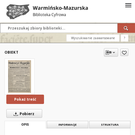
Wyszukiwanie zaawansowane
?
OBIEKT
Pokaż treść
Pobierz
OPIS
INFORMACJE
STRUKTURA