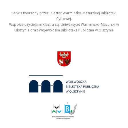
Serwis tworzony przez: Klaster Warmińsko-Mazurskiej Biblioteki
Cyfrowej.
Współzałożycielami Klastra są: Uniwersytet Warmińsko-Mazurski w
Olsztynie oraz Wojewódzka Biblioteka Publiczna w Olsztynie