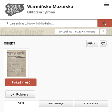
Wyszukiwanie zaawansowane
?
OBIEKT
Pokaż treść
Pobierz
OPIS
INFORMACJE
STRUKTURA