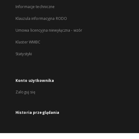
Informacje techniczne
Klauzula informacyjna RODO
Umowa licencyjna niewyłączna - wzór
Klaster WMBC
Statystyki
Konto użytkownika
Zaloguj się
Historia przeglądania