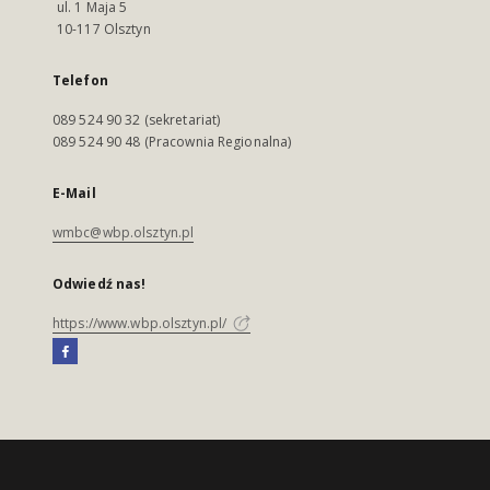
ul. 1 Maja 5
10-117 Olsztyn
Telefon
089 524 90 32 (sekretariat)
089 524 90 48 (Pracownia Regionalna)
E-Mail
wmbc@wbp.olsztyn.pl
Odwiedź nas!
https://www.wbp.olsztyn.pl/