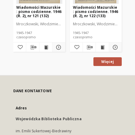
Wiadomości Mazurskie
Wiadomości Mazurskie
Wi
: pismo codzienne. 1946
: pismo codzienne. 1946
: 
(R. 2), nr 121 (132)
(R. 2), nr 122 (133)
(R.
Mroczkowski, Włodzimierz (1902-1971). Redaktor
Mroczkowski, Włodzimierz (1902-197
Mro
1945-1947
1945-1947
194
czasopismo
czasopismo
cz
Więcej
DANE KONTAKTOWE
Adres
Wojewódzka Biblioteka Publiczna
im. Emilii Sukertowej-Biedrawiny