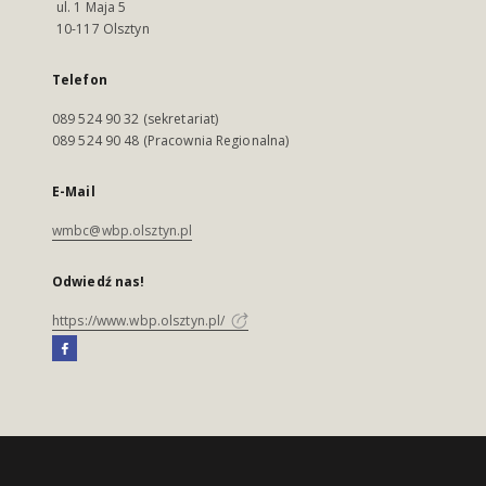
ul. 1 Maja 5
10-117 Olsztyn
Telefon
089 524 90 32 (sekretariat)
089 524 90 48 (Pracownia Regionalna)
E-Mail
wmbc@wbp.olsztyn.pl
Odwiedź nas!
https://www.wbp.olsztyn.pl/