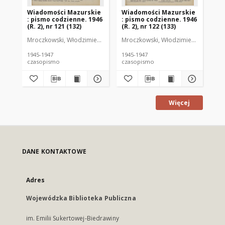
Wiadomości Mazurskie
Wiadomości Mazurskie
Wi
: pismo codzienne. 1946
: pismo codzienne. 1946
: 
(R. 2), nr 121 (132)
(R. 2), nr 122 (133)
(R.
Mroczkowski, Włodzimierz (1902-1971). Redaktor
Mroczkowski, Włodzimierz (1902-197
Mro
1945-1947
1945-1947
194
czasopismo
czasopismo
cz
Więcej
DANE KONTAKTOWE
Adres
Wojewódzka Biblioteka Publiczna
im. Emilii Sukertowej-Biedrawiny