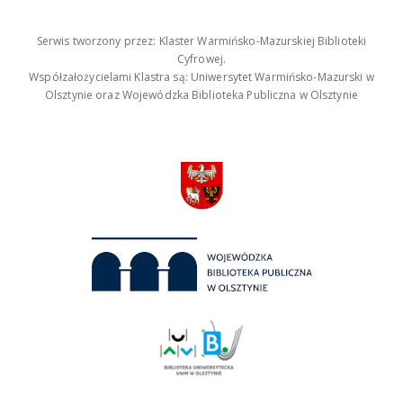
Serwis tworzony przez: Klaster Warmińsko-Mazurskiej Biblioteki
Cyfrowej.
Współzałożycielami Klastra są: Uniwersytet Warmińsko-Mazurski w
Olsztynie oraz Wojewódzka Biblioteka Publiczna w Olsztynie