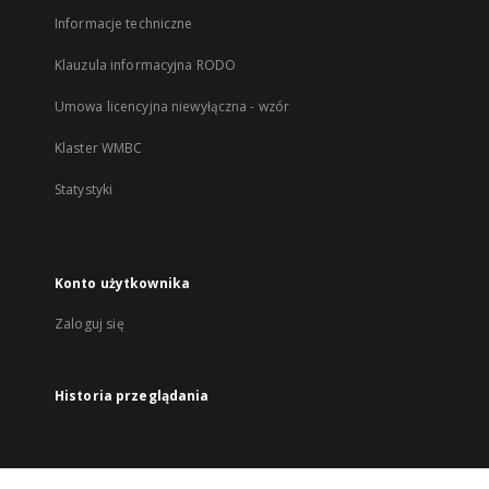
Informacje techniczne
Klauzula informacyjna RODO
Umowa licencyjna niewyłączna - wzór
Klaster WMBC
Statystyki
Konto użytkownika
Zaloguj się
Historia przeglądania