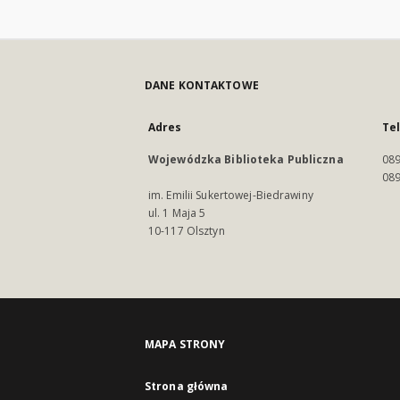
DANE KONTAKTOWE
Adres
Te
Wojewódzka Biblioteka Publiczna
089
089
im. Emilii Sukertowej-Biedrawiny
ul. 1 Maja 5
10-117 Olsztyn
MAPA STRONY
Strona główna