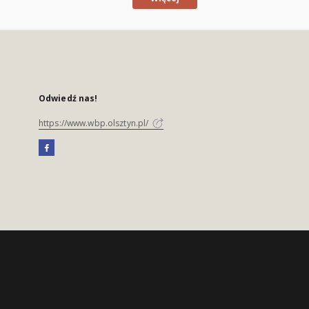
Odwiedź nas!
https://www.wbp.olsztyn.pl/