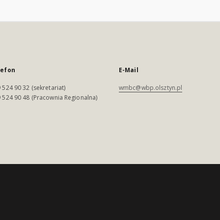
lefon
E-Mail
 524 90 32 (sekretariat)
wmbc@wbp.olsztyn.pl
 524 90 48 (Pracownia Regionalna)