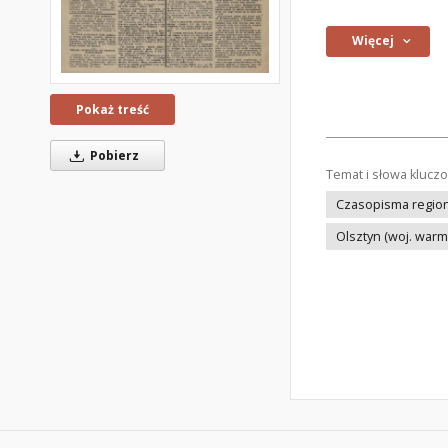
Więcej
Pokaż treść
Pobierz
Temat i słowa klucz
Czasopisma regiona
Olsztyn (woj. war