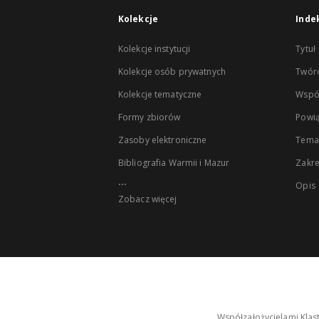
Kolekcje
Inde
Kolekcje instytucji
Tytuł
Kolekcje osób prywatnych
Twór
Kolekcje tematyczne
Wspó
Formy zbiorów
Powią
Zasoby elektroniczne
Tema
Bibliografia Warmii i Mazur
Zakr
...
Opis
Zobacz więcej
Współzałożycielami Klas