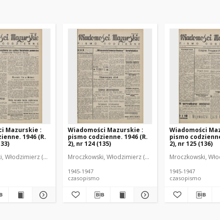
i Mazurskie :
Wiadomości Mazurskie :
Wiadomości Maz
ienne. 1946 (R.
pismo codzienne. 1946 (R.
pismo codzienne
133)
2), nr 124 (135)
2), nr 125 (136)
r
, Włodzimierz (1902-1971). Redaktor
Mroczkowski, Włodzimierz (1902-1971). Redaktor
Mroczkowski, Włod
1945-1947
1945-1947
czasopismo
czasopismo