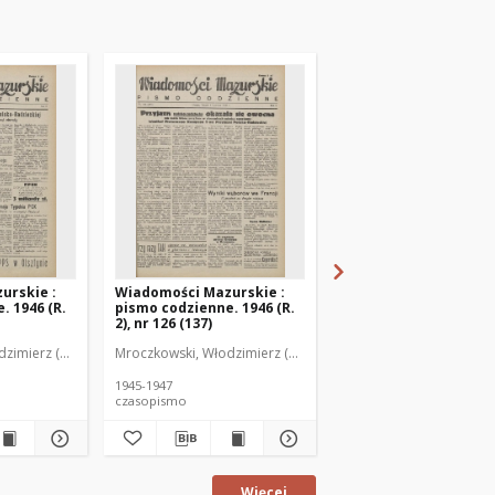
urskie :
Wiadomości Mazurskie :
Wiadomości Mazurski
. 1946 (R.
pismo codzienne. 1946 (R.
pismo codzienne. 1946
2), nr 126 (137)
2), nr 127 (138)
zimierz (1902-1971). Redaktor
Mroczkowski, Włodzimierz (1902-1971). Redaktor
Mroczkowski, Włodzimie
1945-1947
1945-1947
czasopismo
czasopismo
Więcej