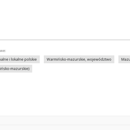
owe:
lne i lokalne polskie
Warmińsko-mazurskie, województwo
Mazu
mińsko-mazurskie)