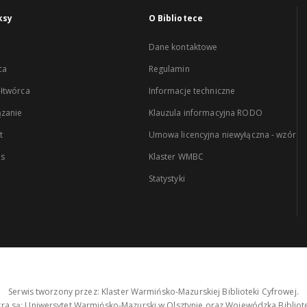
ksy
O Bibliotece
Dane kontaktowe
ca
Regulamin
łtwórca
Informacje techniczne
zanie
Klauzula informacyjna RODO
t
Umowa licencyjna niewyłączna - wzór
es
Klaster WMBC
Statystyki
Serwis tworzony przez: Klaster Warmińsko-Mazurskiej Biblioteki Cyfrowej.
tra są: Uniwersytet Warmińsko-Mazurski w Olsztynie oraz Wojewódzka Bibliote