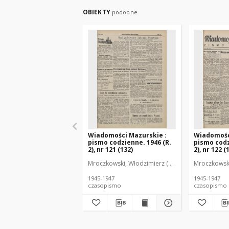
OBIEKTY
podobne
Wiadomości Mazurskie :
Wiadomośc
pismo codzienne. 1946 (R.
pismo codz
2), nr 121 (132)
2), nr 122 (
Mroczkowski, Włodzimierz (1902-1971). Redakto
Mroczkowski
1945-1947
1945-1947
czasopismo
czasopismo