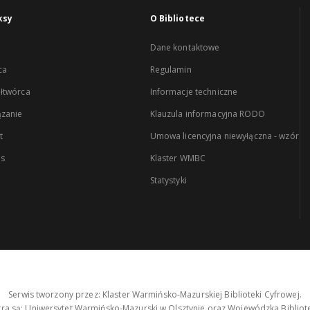
ksy
O Bibliotece
Dane kontaktowe
ca
Regulamin
łtwórca
Informacje techniczne
zanie
Klauzula informacyjna RODO
t
Umowa licencyjna niewyłączna - wzór
es
Klaster WMBC
Statystyki
Serwis tworzony przez: Klaster Warmińsko-Mazurskiej Biblioteki Cyfrowej.
tra są: Uniwersytet Warmińsko-Mazurski w Olsztynie oraz Wojewódzka Bibliote