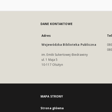
DANE KONTAKTOWE
Adres
Te
Wojewódzka Biblioteka Publiczna
089
089
im. Emilii Sukertowej-Biedrawiny
ul. 1 Maja 5
10-117 Olsztyn
MAPA STRONY
Strona główna