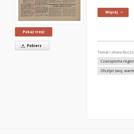
Więcej
Pokaż treść
Pobierz
Temat i słowa klucz
Czasopisma regiona
Olsztyn (woj. war