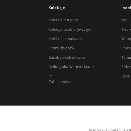
Kolekcje
Inde
Kolekcje instytucji
Tytuł
Kolekcje osób prywatnych
Twór
Kolekcje tematyczne
Wspó
Formy zbiorów
Powią
Zasoby elektroniczne
Tema
Bibliografia Warmii i Mazur
Zakr
...
Opis
Zobacz więcej
Współzałożycielami Klas