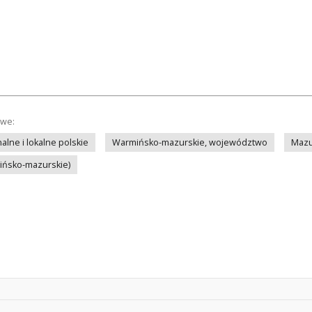
owe:
lne i lokalne polskie
Warmińsko-mazurskie, województwo
Mazu
mińsko-mazurskie)