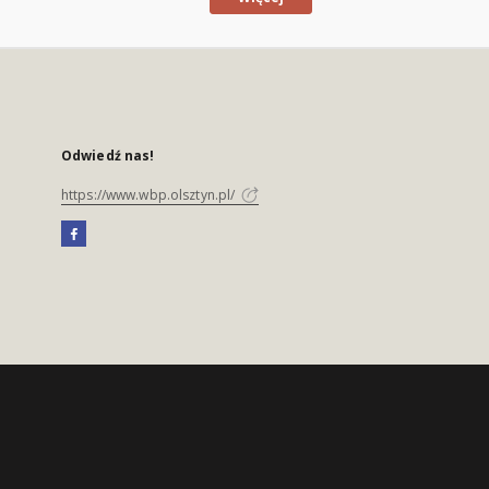
Odwiedź nas!
https://www.wbp.olsztyn.pl/