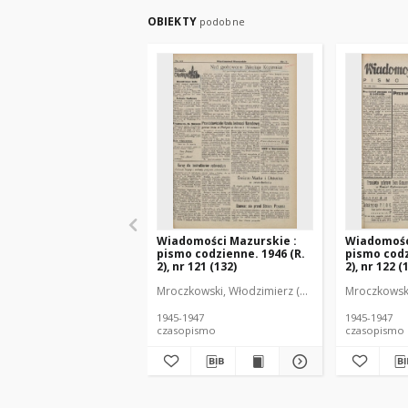
OBIEKTY
podobne
Wiadomości Mazurskie :
Wiadomośc
pismo codzienne. 1946 (R.
pismo codz
2), nr 121 (132)
2), nr 122 (
Mroczkowski, Włodzimierz (1902-1971). Redakto
Mroczkowski
1945-1947
1945-1947
czasopismo
czasopismo