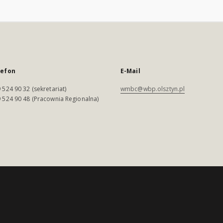
lefon
E-Mail
 524 90 32 (sekretariat)
wmbc@wbp.olsztyn.pl
 524 90 48 (Pracownia Regionalna)