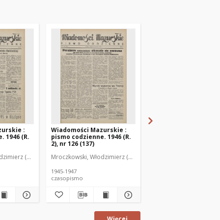
urskie :
Wiadomości Mazurskie :
Wiadomości Mazurski
. 1946 (R.
pismo codzienne. 1946 (R.
pismo codzienne. 1946
2), nr 126 (137)
2), nr 127 (138)
zimierz (1902-1971). Redaktor
Mroczkowski, Włodzimierz (1902-1971). Redaktor
Mroczkowski, Włodzimie
1945-1947
1945-1947
czasopismo
czasopismo
Więcej