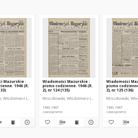
i Mazurskie :
Wiadomości Mazurskie :
Wiadomości Maz
ienne. 1946 (R.
pismo codzienne. 1946 (R.
pismo codzienne
133)
2), nr 124 (135)
2), nr 125 (136)
r
, Włodzimierz (1902-1971). Redaktor
Mroczkowski, Włodzimierz (1902-1971). Redaktor
Mroczkowski, Włod
1945-1947
1945-1947
czasopismo
czasopismo