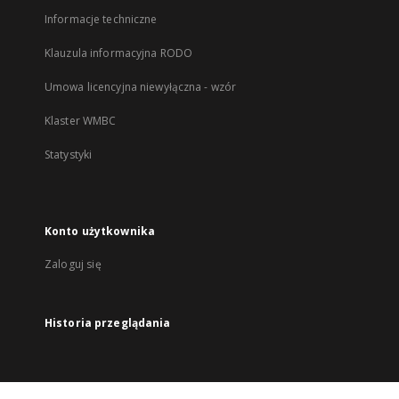
Informacje techniczne
Klauzula informacyjna RODO
Umowa licencyjna niewyłączna - wzór
Klaster WMBC
Statystyki
Konto użytkownika
Zaloguj się
Historia przeglądania