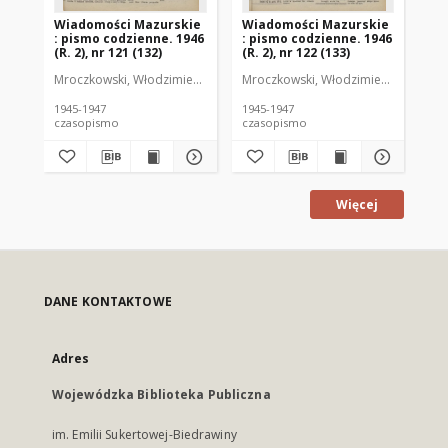
Wiadomości Mazurskie
Wiadomości Mazurskie
Wi
: pismo codzienne. 1946
: pismo codzienne. 1946
: 
(R. 2), nr 121 (132)
(R. 2), nr 122 (133)
(R.
Mroczkowski, Włodzimierz (1902-1971). Redaktor
Mroczkowski, Włodzimierz (1902-197
Mro
1945-1947
1945-1947
194
czasopismo
czasopismo
cz
Więcej
DANE KONTAKTOWE
Adres
Wojewódzka Biblioteka Publiczna
im. Emilii Sukertowej-Biedrawiny