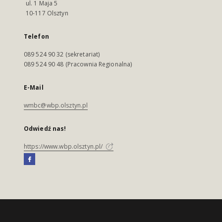
ul. 1 Maja 5
10-117 Olsztyn
Telefon
089 524 90 32 (sekretariat)
089 524 90 48 (Pracownia Regionalna)
E-Mail
wmbc@wbp.olsztyn.pl
Odwiedź nas!
https://www.wbp.olsztyn.pl/