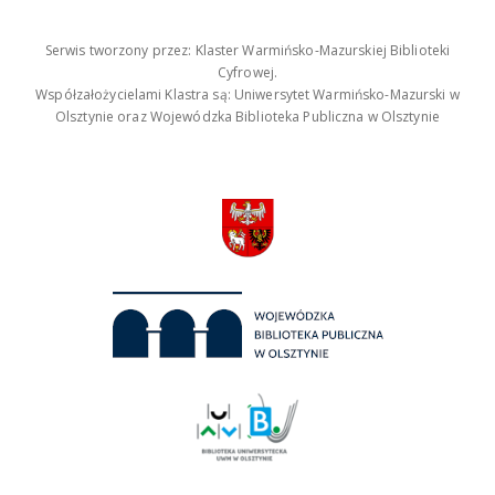
Serwis tworzony przez: Klaster Warmińsko-Mazurskiej Biblioteki
Cyfrowej.
Współzałożycielami Klastra są: Uniwersytet Warmińsko-Mazurski w
Olsztynie oraz Wojewódzka Biblioteka Publiczna w Olsztynie