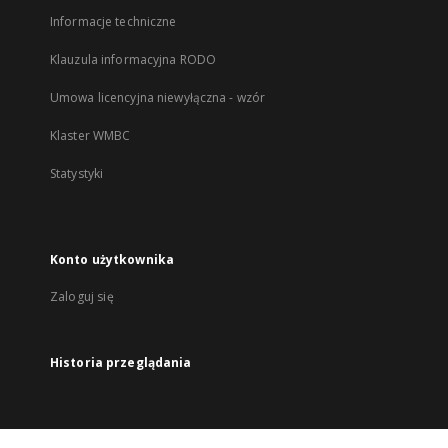
Informacje techniczne
Klauzula informacyjna RODO
Umowa licencyjna niewyłączna - wzór
Klaster WMBC
Statystyki
Konto użytkownika
Zaloguj się
Historia przeglądania