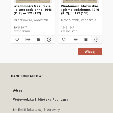
Wiadomości Mazurskie
Wiadomości Mazurskie
Wi
: pismo codzienne. 1946
: pismo codzienne. 1946
: 
(R. 2), nr 121 (132)
(R. 2), nr 122 (133)
(R.
Mroczkowski, Włodzimierz (1902-1971). Redaktor
Mroczkowski, Włodzimierz (1902-197
Mro
1945-1947
1945-1947
194
czasopismo
czasopismo
cz
Więcej
DANE KONTAKTOWE
Adres
Wojewódzka Biblioteka Publiczna
im. Emilii Sukertowej-Biedrawiny