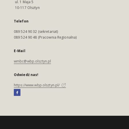
ul. 1 Maja 5
10-117 Olsztyn
Telefon
089 524 90 32 (sekretariat)
089 524 90 48 (Pracownia Regionalna)
E-Mail
wmbc@wbp.olsztyn.pl
Odwiedź nas!
https://www.wbp.olsztyn.pl/