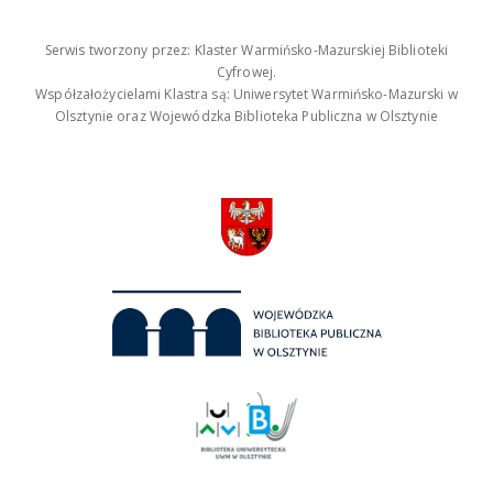
Serwis tworzony przez: Klaster Warmińsko-Mazurskiej Biblioteki
Cyfrowej.
Współzałożycielami Klastra są: Uniwersytet Warmińsko-Mazurski w
Olsztynie oraz Wojewódzka Biblioteka Publiczna w Olsztynie