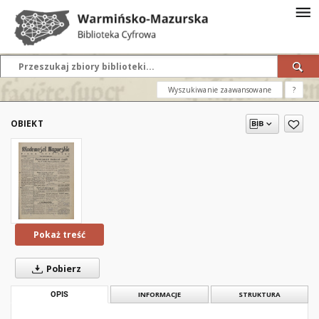
Wyszukiwanie zaawansowane
?
OBIEKT
Pokaż treść
Pobierz
OPIS
INFORMACJE
STRUKTURA