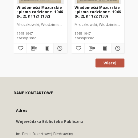
Wiadomości Mazurskie
Wiadomości Mazurskie
Wi
: pismo codzienne. 1946
: pismo codzienne. 1946
: 
(R. 2), nr 121 (132)
(R. 2), nr 122 (133)
(R.
Mroczkowski, Włodzimierz (1902-1971). Redaktor
Mroczkowski, Włodzimierz (1902-197
Mro
1945-1947
1945-1947
194
czasopismo
czasopismo
cz
Więcej
DANE KONTAKTOWE
Adres
Wojewódzka Biblioteka Publiczna
im. Emilii Sukertowej-Biedrawiny