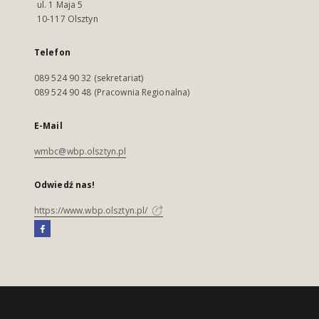
ul. 1 Maja 5
10-117 Olsztyn
Telefon
089 524 90 32 (sekretariat)
089 524 90 48 (Pracownia Regionalna)
E-Mail
wmbc@wbp.olsztyn.pl
Odwiedź nas!
https://www.wbp.olsztyn.pl/