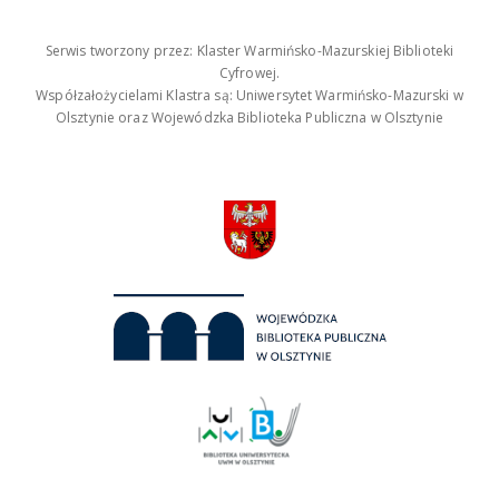
Serwis tworzony przez: Klaster Warmińsko-Mazurskiej Biblioteki
Cyfrowej.
Współzałożycielami Klastra są: Uniwersytet Warmińsko-Mazurski w
Olsztynie oraz Wojewódzka Biblioteka Publiczna w Olsztynie