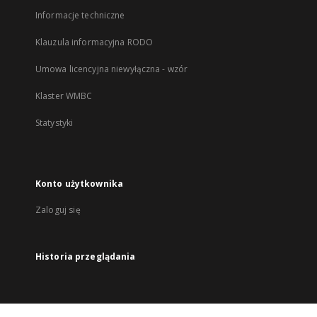
Informacje techniczne
Klauzula informacyjna RODO
Umowa licencyjna niewyłączna - wzór
Klaster WMBC
Statystyki
Konto użytkownika
Zaloguj się
Historia przeglądania