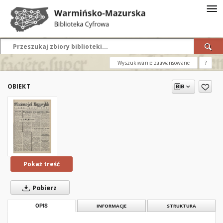
Wyszukiwanie zaawansowane
?
OBIEKT
Pokaż treść
Pobierz
OPIS
INFORMACJE
STRUKTURA