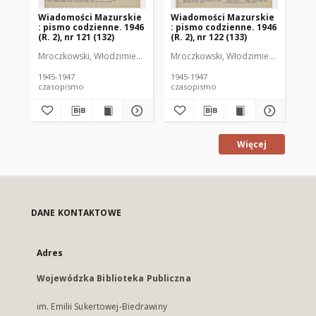
Wiadomości Mazurskie
Wiadomości Mazurskie
Wi
: pismo codzienne. 1946
: pismo codzienne. 1946
: 
(R. 2), nr 121 (132)
(R. 2), nr 122 (133)
(R.
Mroczkowski, Włodzimierz (1902-1971). Redaktor
Mroczkowski, Włodzimierz (1902-197
Mro
1945-1947
1945-1947
194
czasopismo
czasopismo
cz
Więcej
DANE KONTAKTOWE
Adres
Wojewódzka Biblioteka Publiczna
im. Emilii Sukertowej-Biedrawiny