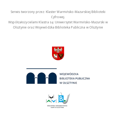
Serwis tworzony przez: Klaster Warmińsko-Mazurskiej Biblioteki
Cyfrowej.
Współzałożycielami Klastra są: Uniwersytet Warmińsko-Mazurski w
Olsztynie oraz Wojewódzka Biblioteka Publiczna w Olsztynie