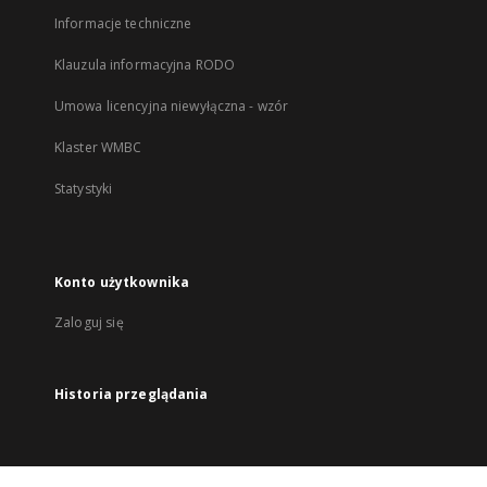
Informacje techniczne
Klauzula informacyjna RODO
Umowa licencyjna niewyłączna - wzór
Klaster WMBC
Statystyki
Konto użytkownika
Zaloguj się
Historia przeglądania