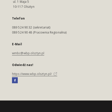
ul. 1 Maja 5
10-117 Olsztyn
Telefon
089 524 90 32 (sekretariat)
089 524 90 48 (Pracownia Regionalna)
E-Mail
wmbc@wbp.olsztyn.pl
Odwiedź nas!
https://www.wbp.olsztyn.pl/