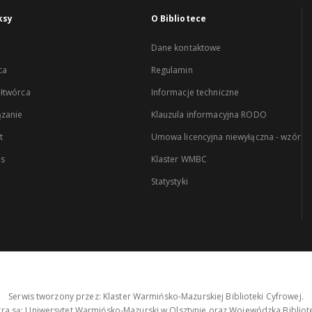
ksy
O Bibliotece
Dane kontaktowe
ca
Regulamin
łtwórca
Informacje techniczne
zanie
Klauzula informacyjna RODO
t
Umowa licencyjna niewyłączna - wzór
es
Klaster WMBC
Statystyki
Serwis tworzony przez: Klaster Warmińsko-Mazurskiej Biblioteki Cyfrowej.
tra są: Uniwersytet Warmińsko-Mazurski w Olsztynie oraz Wojewódzka Bibliote