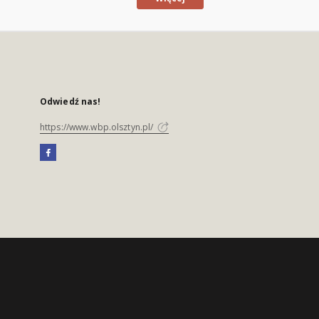
Odwiedź nas!
https://www.wbp.olsztyn.pl/