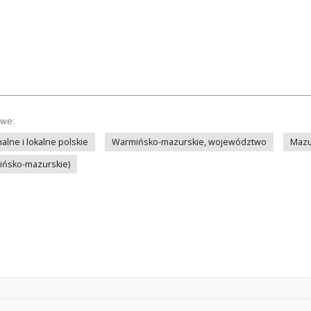
owe:
lne i lokalne polskie
Warmińsko-mazurskie, województwo
Mazu
mińsko-mazurskie)