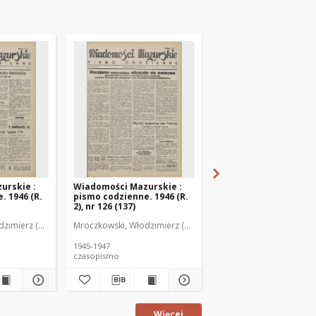
urskie :
Wiadomości Mazurskie :
Wiadomości Mazurski
. 1946 (R.
pismo codzienne. 1946 (R.
pismo codzienne. 1946
2), nr 126 (137)
2), nr 127 (138)
zimierz (1902-1971). Redaktor
Mroczkowski, Włodzimierz (1902-1971). Redaktor
Mroczkowski, Włodzimie
1945-1947
1945-1947
czasopismo
czasopismo
Więcej