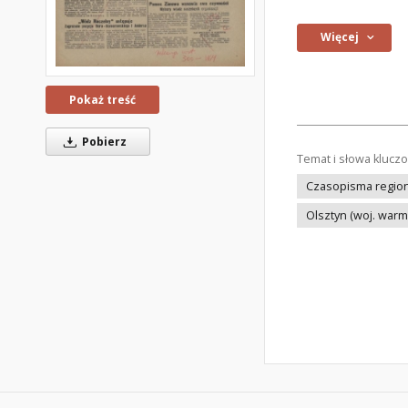
Więcej
Pokaż treść
Pobierz
Temat i słowa klucz
Czasopisma regiona
Olsztyn (woj. war