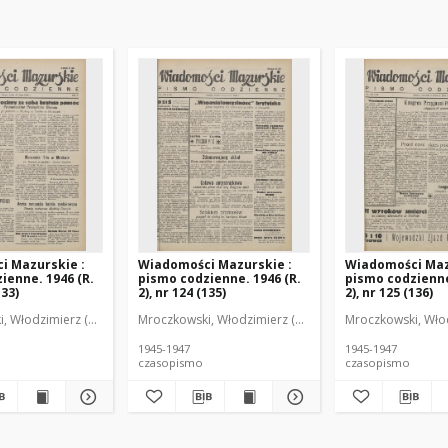
i Mazurskie :
Wiadomości Mazurskie :
Wiadomości Maz
ienne. 1946 (R.
pismo codzienne. 1946 (R.
pismo codzienne
133)
2), nr 124 (135)
2), nr 125 (136)
r
, Włodzimierz (1902-1971). Redaktor
Mroczkowski, Włodzimierz (1902-1971). Redaktor
Mroczkowski, Włod
1945-1947
1945-1947
czasopismo
czasopismo