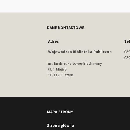
DANE KONTAKTOWE
Adres
Te
Wojewódzka Biblioteka Publiczna
089
089
im. Emilii Sukertowej-Biedrawiny
ul. 1 Maja 5
10-117 Olsztyn
MAPA STRONY
Strona główna