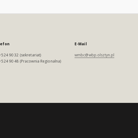
lefon
E-Mail
 524 90 32 (sekretariat)
wmbc@wbp.olsztyn.pl
 524 90 48 (Pracownia Regionalna)