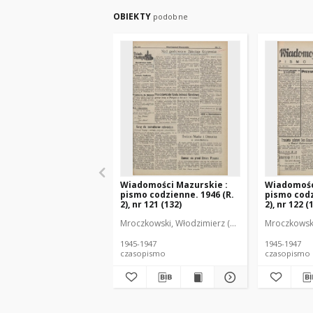
OBIEKTY
podobne
Wiadomości Mazurskie :
Wiadomośc
pismo codzienne. 1946 (R.
pismo codz
2), nr 121 (132)
2), nr 122 (
Mroczkowski, Włodzimierz (1902-1971). Redakto
Mroczkowski
1945-1947
1945-1947
czasopismo
czasopismo