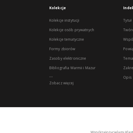
Kolekcje
Inde
Kolekcje instytucji
Tytuł
Kolekcje osób prywatnych
Twór
Kolekcje tematyczne
Wspó
Formy zbiorów
Powią
Zasoby elektroniczne
Tema
Bibliografia Warmii i Mazur
Zakr
...
Opis
Zobacz więcej
Współzałożycielami Klas