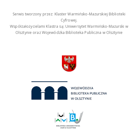
Serwis tworzony przez: Klaster Warmińsko-Mazurskiej Biblioteki
Cyfrowej.
Współzałożycielami Klastra są: Uniwersytet Warmińsko-Mazurski w
Olsztynie oraz Wojewódzka Biblioteka Publiczna w Olsztynie