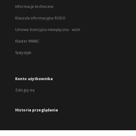
Informacje techniczne
Klauzula informacyjna RODO
Umowa licencyjna niewyłączna - wzór
Klaster WMBC
Statystyki
Konto użytkownika
Zaloguj się
Historia przeglądania