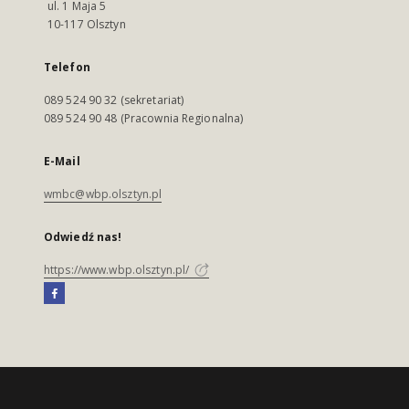
ul. 1 Maja 5
10-117 Olsztyn
Telefon
089 524 90 32 (sekretariat)
089 524 90 48 (Pracownia Regionalna)
E-Mail
wmbc@wbp.olsztyn.pl
Odwiedź nas!
https://www.wbp.olsztyn.pl/