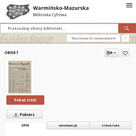
Wyszukiwanie zaawansowane
?
OBIEKT
Pokaż treść
Pobierz
OPIS
INFORMACJE
STRUKTURA