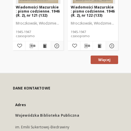
Wiadomości Mazurskie
Wiadomości Mazurskie
Wi
: pismo codzienne. 1946
: pismo codzienne. 1946
: 
(R. 2), nr 121 (132)
(R. 2), nr 122 (133)
(R.
Mroczkowski, Włodzimierz (1902-1971). Redaktor
Mroczkowski, Włodzimierz (1902-197
Mro
1945-1947
1945-1947
194
czasopismo
czasopismo
cz
Więcej
DANE KONTAKTOWE
Adres
Wojewódzka Biblioteka Publiczna
im. Emilii Sukertowej-Biedrawiny