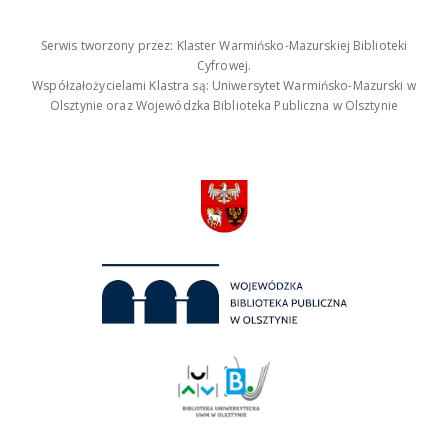
Serwis tworzony przez: Klaster Warmińsko-Mazurskiej Biblioteki
Cyfrowej.
Współzałożycielami Klastra są: Uniwersytet Warmińsko-Mazurski w
Olsztynie oraz Wojewódzka Biblioteka Publiczna w Olsztynie