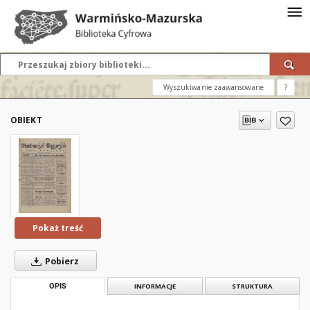
Wyszukiwanie zaawansowane
?
OBIEKT
Pokaż treść
Pobierz
OPIS
INFORMACJE
STRUKTURA