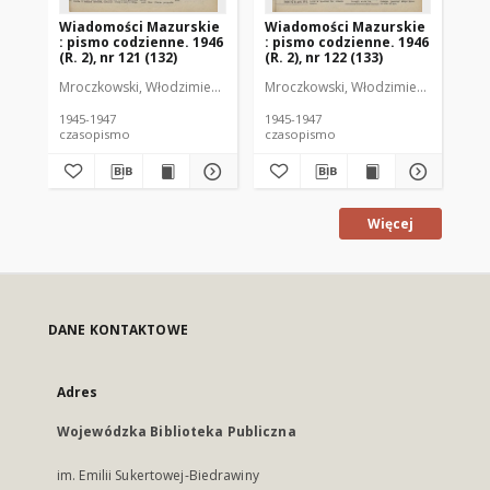
Wiadomości Mazurskie
Wiadomości Mazurskie
Wi
: pismo codzienne. 1946
: pismo codzienne. 1946
: 
(R. 2), nr 121 (132)
(R. 2), nr 122 (133)
(R.
Mroczkowski, Włodzimierz (1902-1971). Redaktor
Mroczkowski, Włodzimierz (1902-197
Mro
1945-1947
1945-1947
194
czasopismo
czasopismo
cz
Więcej
DANE KONTAKTOWE
Adres
Wojewódzka Biblioteka Publiczna
im. Emilii Sukertowej-Biedrawiny