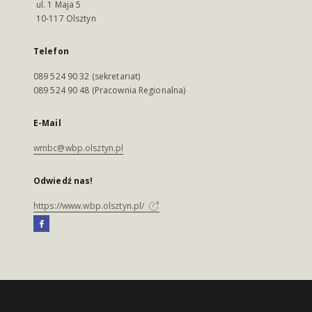
ul. 1 Maja 5
10-117 Olsztyn
Telefon
089 524 90 32 (sekretariat)
089 524 90 48 (Pracownia Regionalna)
E-Mail
wmbc@wbp.olsztyn.pl
Odwiedź nas!
https://www.wbp.olsztyn.pl/