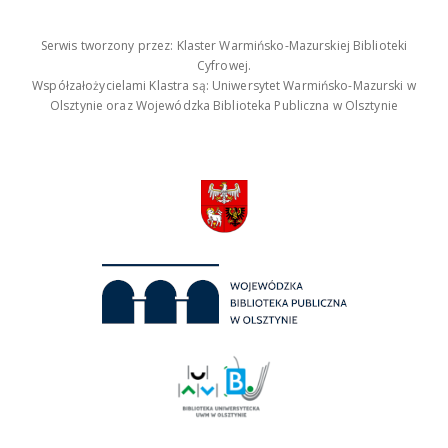
Serwis tworzony przez: Klaster Warmińsko-Mazurskiej Biblioteki
Cyfrowej.
Współzałożycielami Klastra są: Uniwersytet Warmińsko-Mazurski w
Olsztynie oraz Wojewódzka Biblioteka Publiczna w Olsztynie