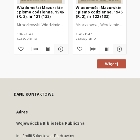
Wiadomości Mazurskie
Wiadomości Mazurskie
Wi
: pismo codzienne. 1946
: pismo codzienne. 1946
: 
(R. 2), nr 121 (132)
(R. 2), nr 122 (133)
(R.
Mroczkowski, Włodzimierz (1902-1971). Redaktor
Mroczkowski, Włodzimierz (1902-197
Mro
1945-1947
1945-1947
194
czasopismo
czasopismo
cz
Więcej
DANE KONTAKTOWE
Adres
Wojewódzka Biblioteka Publiczna
im. Emilii Sukertowej-Biedrawiny