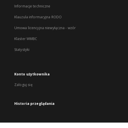
Informacje techniczne
Klauzula informacyjna RODO
Umowa licencyjna niewyłączna - wzór
Klaster WMBC
Statystyki
Konto użytkownika
Zaloguj się
Historia przeglądania