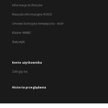
Informacje techniczne
Klauzula informacyjna RODO
Umowa licencyjna niewyłączna - wzór
Klaster WMBC
Statystyki
Konto użytkownika
Zaloguj się
Historia przeglądania