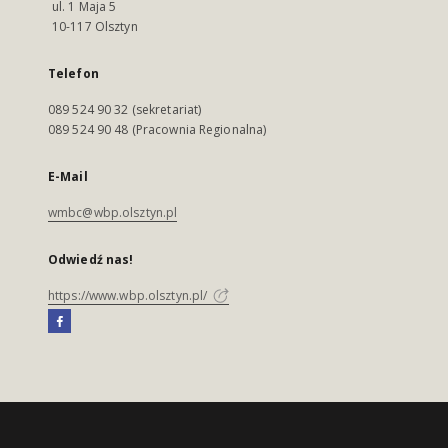
ul. 1 Maja 5
10-117 Olsztyn
Telefon
089 524 90 32 (sekretariat)
089 524 90 48 (Pracownia Regionalna)
E-Mail
wmbc@wbp.olsztyn.pl
Odwiedź nas!
https://www.wbp.olsztyn.pl/