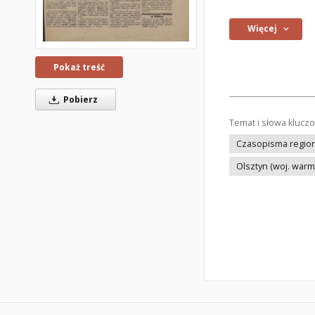
Więcej
Pokaż treść
Pobierz
Temat i słowa klucz
Czasopisma regiona
Olsztyn (woj. war