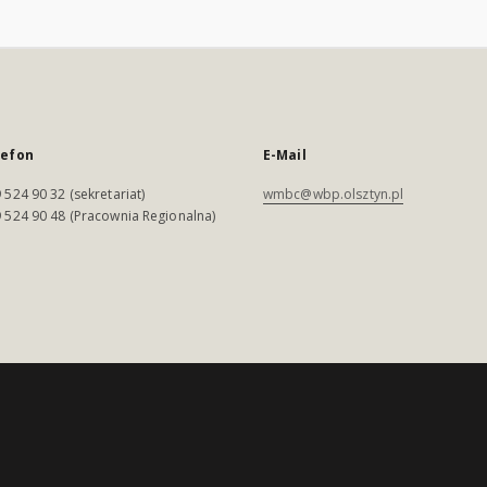
lefon
E-Mail
 524 90 32 (sekretariat)
wmbc@wbp.olsztyn.pl
 524 90 48 (Pracownia Regionalna)