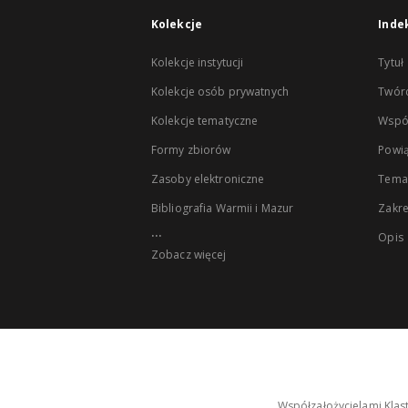
Kolekcje
Inde
Kolekcje instytucji
Tytuł
Kolekcje osób prywatnych
Twór
Kolekcje tematyczne
Wspó
Formy zbiorów
Powią
Zasoby elektroniczne
Tema
Bibliografia Warmii i Mazur
Zakr
...
Opis
Zobacz więcej
Współzałożycielami Klas