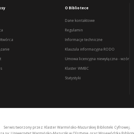
ksy
O Bibliotece
Dane kontaktowe
ca
Regulamin
łtwórca
Informacje techniczne
zanie
Klauzula informacyjna RODO
t
Umowa licencyjna niewyłączna - wzór
es
Klaster WMBC
Statystyki
Serwis tworzony przez: Klaster Warmińsko-Mazurskiej Biblioteki Cyfrowej.
tra są: Uniwersytet Warmińsko-Mazurski w Olsztynie oraz Wojewódzka Bibliote