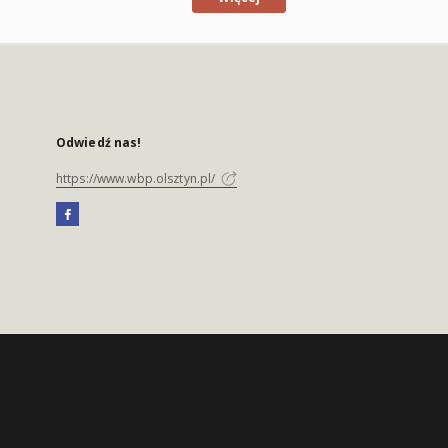
Odwiedź nas!
https://www.wbp.olsztyn.pl/