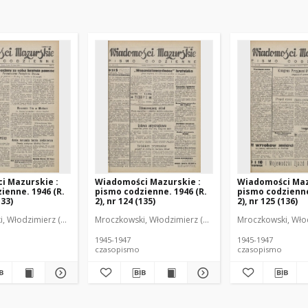
i Mazurskie :
Wiadomości Mazurskie :
Wiadomości Maz
ienne. 1946 (R.
pismo codzienne. 1946 (R.
pismo codzienne
133)
2), nr 124 (135)
2), nr 125 (136)
r
, Włodzimierz (1902-1971). Redaktor
Mroczkowski, Włodzimierz (1902-1971). Redaktor
Mroczkowski, Włod
1945-1947
1945-1947
czasopismo
czasopismo