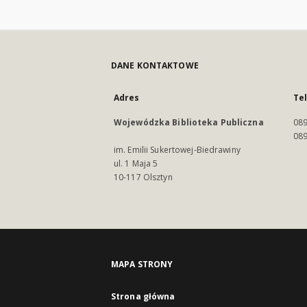
DANE KONTAKTOWE
Adres
Te
Wojewódzka Biblioteka Publiczna
089
089
im. Emilii Sukertowej-Biedrawiny
ul. 1 Maja 5
10-117 Olsztyn
MAPA STRONY
Strona główna