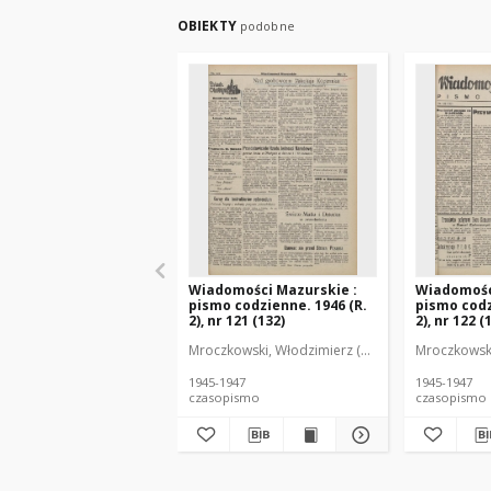
OBIEKTY
podobne
Wiadomości Mazurskie :
Wiadomośc
pismo codzienne. 1946 (R.
pismo codz
2), nr 121 (132)
2), nr 122 (
Mroczkowski, Włodzimierz (1902-1971). Redakto
Mroczkowski
1945-1947
1945-1947
czasopismo
czasopismo