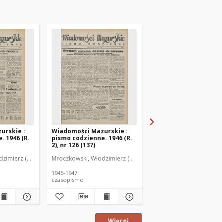
urskie :
Wiadomości Mazurskie :
Wiadomości Mazurski
. 1946 (R.
pismo codzienne. 1946 (R.
pismo codzienne. 1946
2), nr 126 (137)
2), nr 127 (138)
zimierz (1902-1971). Redaktor
Mroczkowski, Włodzimierz (1902-1971). Redaktor
Mroczkowski, Włodzimie
1945-1947
1945-1947
czasopismo
czasopismo
Więcej