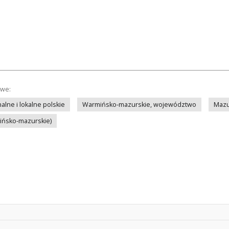
owe:
lne i lokalne polskie
Warmińsko-mazurskie, województwo
Mazu
mińsko-mazurskie)