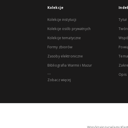
Kolekcje
Inde
Kolekcje instytucji
Tytuł
Kolekcje osób prywatnych
Twór
Kolekcje tematyczne
Wspó
Formy zbiorów
Powią
Zasoby elektroniczne
Tema
Bibliografia Warmii i Mazur
Zakr
...
Opis
Zobacz więcej
Współzałożycielami Klas