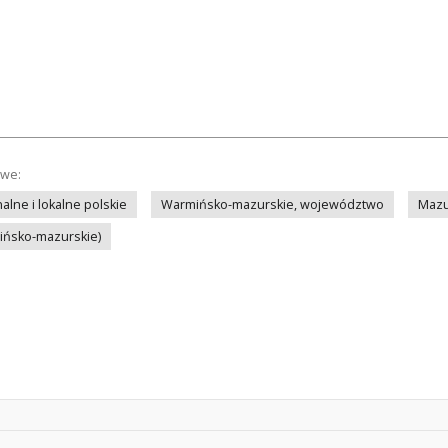
owe:
lne i lokalne polskie
Warmińsko-mazurskie, województwo
Mazu
mińsko-mazurskie)