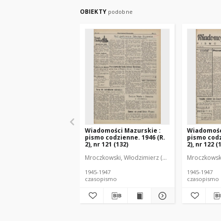
OBIEKTY
podobne
Wiadomości Mazurskie :
Wiadomośc
pismo codzienne. 1946 (R.
pismo codz
2), nr 121 (132)
2), nr 122 (
Mroczkowski, Włodzimierz (1902-1971). Redakto
Mroczkowski
1945-1947
1945-1947
czasopismo
czasopismo