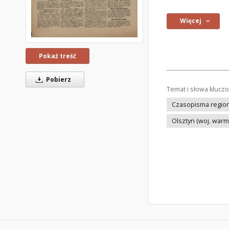
Więcej
Pokaż treść
Pobierz
Temat i słowa klucz
Czasopisma regiona
Olsztyn (woj. war