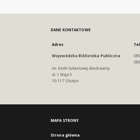
DANE KONTAKTOWE
Adres
Te
Wojewódzka Biblioteka Publiczna
089
089
im. Emilii Sukertowej-Biedrawiny
ul. 1 Maja 5
10-117 Olsztyn
MAPA STRONY
Strona główna