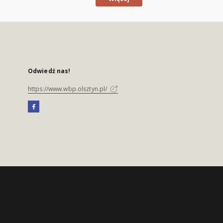
Odwiedź nas!
https://www.wbp.olsztyn.pl/