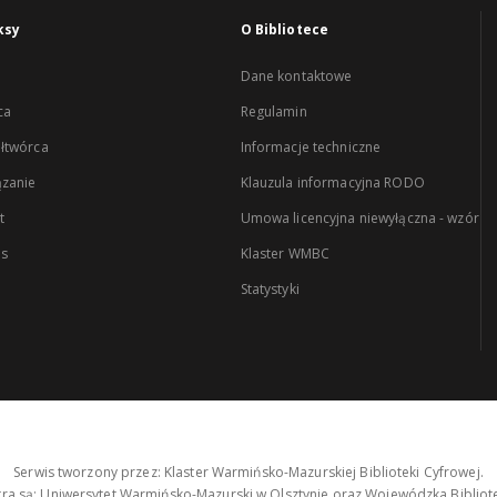
ksy
O Bibliotece
Dane kontaktowe
ca
Regulamin
łtwórca
Informacje techniczne
zanie
Klauzula informacyjna RODO
t
Umowa licencyjna niewyłączna - wzór
es
Klaster WMBC
Statystyki
Serwis tworzony przez: Klaster Warmińsko-Mazurskiej Biblioteki Cyfrowej.
tra są: Uniwersytet Warmińsko-Mazurski w Olsztynie oraz Wojewódzka Bibliote