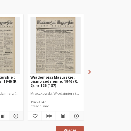
urskie :
Wiadomości Mazurskie :
Wiadomości Mazurski
. 1946 (R.
pismo codzienne. 1946 (R.
pismo codzienne. 1946
2), nr 126 (137)
2), nr 127 (138)
zimierz (1902-1971). Redaktor
Mroczkowski, Włodzimierz (1902-1971). Redaktor
Mroczkowski, Włodzimie
1945-1947
1945-1947
czasopismo
czasopismo
Więcej