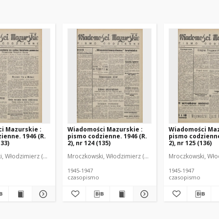
i Mazurskie :
Wiadomości Mazurskie :
Wiadomości Maz
ienne. 1946 (R.
pismo codzienne. 1946 (R.
pismo codzienne
133)
2), nr 124 (135)
2), nr 125 (136)
r
, Włodzimierz (1902-1971). Redaktor
Mroczkowski, Włodzimierz (1902-1971). Redaktor
Mroczkowski, Włod
1945-1947
1945-1947
czasopismo
czasopismo