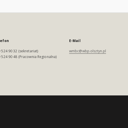
lefon
E-Mail
 524 90 32 (sekretariat)
wmbc@wbp.olsztyn.pl
 524 90 48 (Pracownia Regionalna)