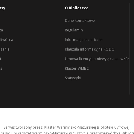
ksy
O Bibliotece
Dane kontaktowe
ca
Regulamin
łtwórca
Informacje techniczne
zanie
Klauzula informacyjna RODO
t
Umowa licencyjna niewyłączna - wzór
es
Klaster WMBC
Statystyki
Serwis tworzony przez: Klaster Warmińsko-Mazurskiej Biblioteki Cyfrowej.
tra są: Uniwersytet Warmińsko-Mazurski w Olsztynie oraz Wojewódzka Bibliote