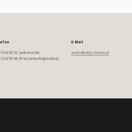
lefon
E-Mail
 524 90 32 (sekretariat)
wmbc@wbp.olsztyn.pl
 524 90 48 (Pracownia Regionalna)