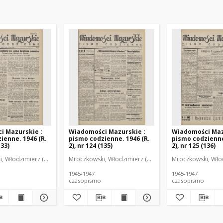
i Mazurskie :
Wiadomości Mazurskie :
Wiadomości Maz
ienne. 1946 (R.
pismo codzienne. 1946 (R.
pismo codzienne
133)
2), nr 124 (135)
2), nr 125 (136)
r
, Włodzimierz (1902-1971). Redaktor
Mroczkowski, Włodzimierz (1902-1971). Redaktor
Mroczkowski, Włod
1945-1947
1945-1947
czasopismo
czasopismo