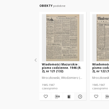
OBIEKTY
podobne
Wiadomości Mazurskie :
Wiadomośc
pismo codzienne. 1946 (R.
pismo codz
2), nr 121 (132)
2), nr 122 (
Mroczkowski, Włodzimierz (1902-1971). Redakto
Mroczkowski
1945-1947
1945-1947
czasopismo
czasopismo