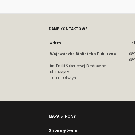
DANE KONTAKTOWE
Adres
Te
Wojewódzka Biblioteka Publiczna
089
089
im. Emilii Sukertowej-Biedrawiny
ul. 1 Maja 5
10-117 Olsztyn
MAPA STRONY
Strona główna