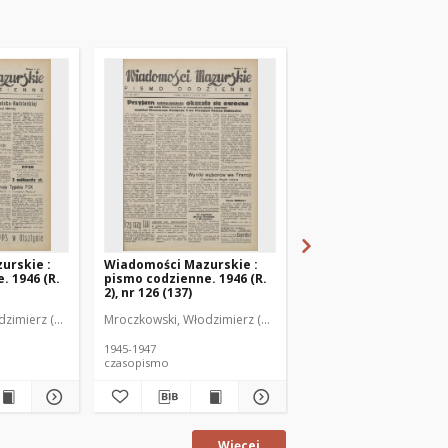
urskie :
Wiadomości Mazurskie :
Wiadomości Mazurski
. 1946 (R.
pismo codzienne. 1946 (R.
pismo codzienne. 1946
2), nr 126 (137)
2), nr 127 (138)
zimierz (1902-1971). Redaktor
Mroczkowski, Włodzimierz (1902-1971). Redaktor
Mroczkowski, Włodzimie
1945-1947
1945-1947
czasopismo
czasopismo
Więcej