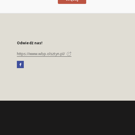
Odwiedź nas!
https://www.wbp.olsztyn.pl/