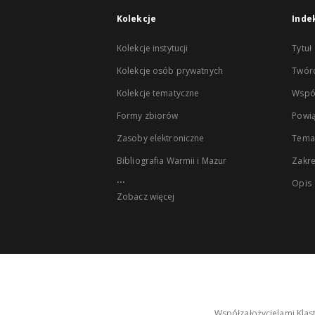
Kolekcje
Inde
Kolekcje instytucji
Tytuł
Kolekcje osób prywatnych
Twór
Kolekcje tematyczne
Wspó
Formy zbiorów
Powią
Zasoby elektroniczne
Tema
Bibliografia Warmii i Mazur
Zakr
...
Opis
Zobacz więcej
Współzałożycielami Klas