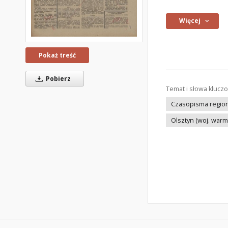
Więcej
Pokaż treść
Pobierz
Temat i słowa klucz
Czasopisma regiona
Olsztyn (woj. war