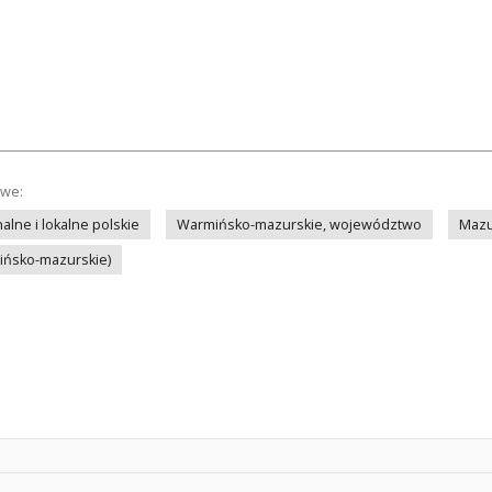
owe:
lne i lokalne polskie
Warmińsko-mazurskie, województwo
Mazu
mińsko-mazurskie)