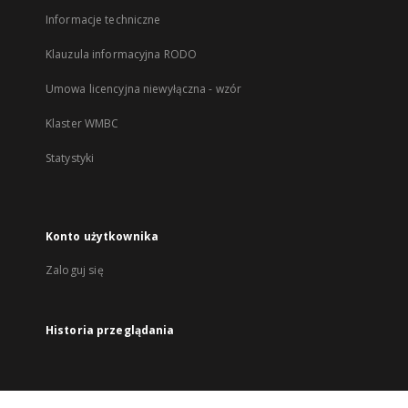
Informacje techniczne
Klauzula informacyjna RODO
Umowa licencyjna niewyłączna - wzór
Klaster WMBC
Statystyki
Konto użytkownika
Zaloguj się
Historia przeglądania