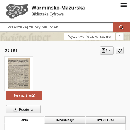
Wyszukiwanie zaawansowane
?
OBIEKT
Pokaż treść
Pobierz
OPIS
INFORMACJE
STRUKTURA