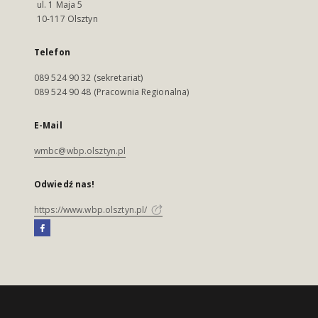
ul. 1 Maja 5
10-117 Olsztyn
Telefon
089 524 90 32 (sekretariat)
089 524 90 48 (Pracownia Regionalna)
E-Mail
wmbc@wbp.olsztyn.pl
Odwiedź nas!
https://www.wbp.olsztyn.pl/