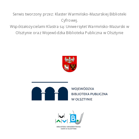
Serwis tworzony przez: Klaster Warmińsko-Mazurskiej Biblioteki
Cyfrowej.
Współzałożycielami Klastra są: Uniwersytet Warmińsko-Mazurski w
Olsztynie oraz Wojewódzka Biblioteka Publiczna w Olsztynie