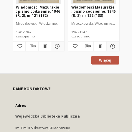
Wiadomości Mazurskie
Wiadomości Mazurskie
Wi
: pismo codzienne. 1946
: pismo codzienne. 1946
: 
(R. 2), nr 121 (132)
(R. 2), nr 122 (133)
(R.
Mroczkowski, Włodzimierz (1902-1971). Redaktor
Mroczkowski, Włodzimierz (1902-197
Mro
1945-1947
1945-1947
194
czasopismo
czasopismo
cz
Więcej
DANE KONTAKTOWE
Adres
Wojewódzka Biblioteka Publiczna
im. Emilii Sukertowej-Biedrawiny