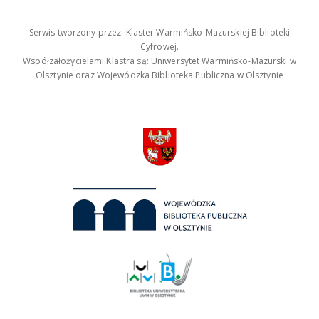
Serwis tworzony przez: Klaster Warmińsko-Mazurskiej Biblioteki
Cyfrowej.
Współzałożycielami Klastra są: Uniwersytet Warmińsko-Mazurski w
Olsztynie oraz Wojewódzka Biblioteka Publiczna w Olsztynie