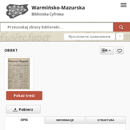
Wyszukiwanie zaawansowane
?
OBIEKT
Pokaż treść
Pobierz
OPIS
INFORMACJE
STRUKTURA