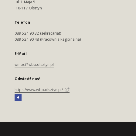
ul. 1 Maja 5
10-117 Olsztyn
Telefon
089 524 90 32 (sekretariat)
089 524 90 48 (Pracownia Regionalna)
E-Mail
wmbc@wbp.olsztyn.pl
Odwiedź nas!
https://www.wbp.olsztyn.pl/