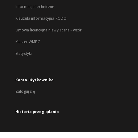
Informacje techniczne
Klauzula informacyjna RODO
Umowa licencyjna niewyłączna - wzór
Klaster WMBC
Statystyki
Konto użytkownika
Zaloguj się
Historia przeglądania