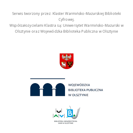
Serwis tworzony przez: Klaster Warmińsko-Mazurskiej Biblioteki
Cyfrowej.
Współzałożycielami Klastra są: Uniwersytet Warmińsko-Mazurski w
Olsztynie oraz Wojewódzka Biblioteka Publiczna w Olsztynie