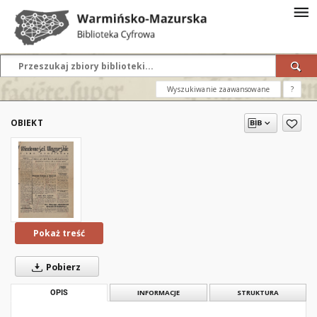
Wyszukiwanie zaawansowane
?
OBIEKT
Pokaż treść
Pobierz
OPIS
INFORMACJE
STRUKTURA