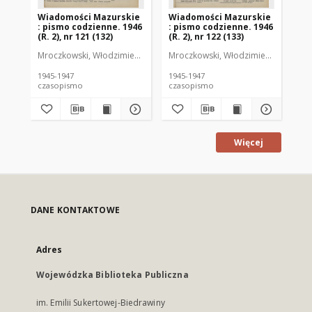
Wiadomości Mazurskie
Wiadomości Mazurskie
Wi
: pismo codzienne. 1946
: pismo codzienne. 1946
: 
(R. 2), nr 121 (132)
(R. 2), nr 122 (133)
(R.
Mroczkowski, Włodzimierz (1902-1971). Redaktor
Mroczkowski, Włodzimierz (1902-197
Mro
1945-1947
1945-1947
194
czasopismo
czasopismo
cz
Więcej
DANE KONTAKTOWE
Adres
Wojewódzka Biblioteka Publiczna
im. Emilii Sukertowej-Biedrawiny