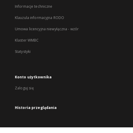
Informacje techniczne
Klauzula informacyjna RODO
Umowa licencyjna niewyłączna - wzór
Klaster WMBC
Statystyki
Konto użytkownika
Zaloguj się
Historia przeglądania