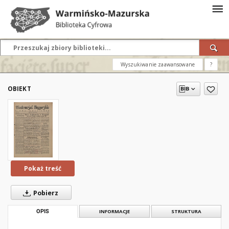
Wyszukiwanie zaawansowane
?
OBIEKT
Pokaż treść
Pobierz
OPIS
INFORMACJE
STRUKTURA