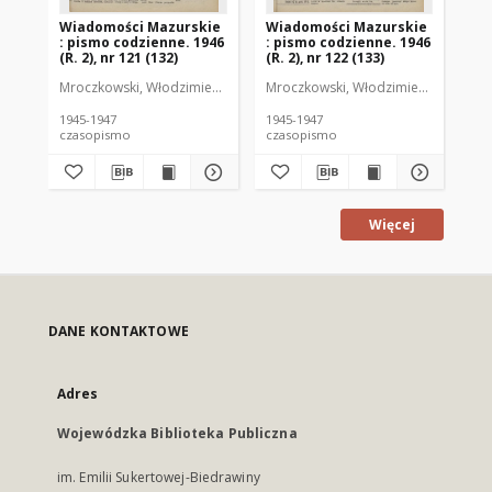
Wiadomości Mazurskie
Wiadomości Mazurskie
Wi
: pismo codzienne. 1946
: pismo codzienne. 1946
: 
(R. 2), nr 121 (132)
(R. 2), nr 122 (133)
(R.
Mroczkowski, Włodzimierz (1902-1971). Redaktor
Mroczkowski, Włodzimierz (1902-197
Mro
1945-1947
1945-1947
194
czasopismo
czasopismo
cz
Więcej
DANE KONTAKTOWE
Adres
Wojewódzka Biblioteka Publiczna
im. Emilii Sukertowej-Biedrawiny