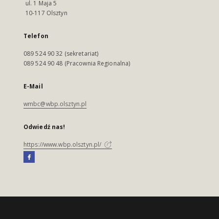
ul. 1 Maja 5
10-117 Olsztyn
Telefon
089 524 90 32 (sekretariat)
089 524 90 48 (Pracownia Regionalna)
E-Mail
wmbc@wbp.olsztyn.pl
Odwiedź nas!
https://www.wbp.olsztyn.pl/