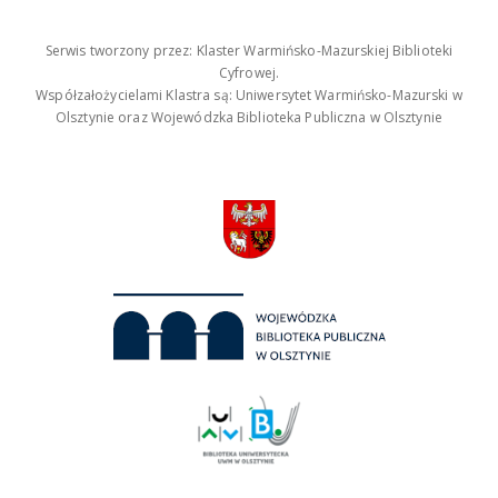
Serwis tworzony przez: Klaster Warmińsko-Mazurskiej Biblioteki
Cyfrowej.
Współzałożycielami Klastra są: Uniwersytet Warmińsko-Mazurski w
Olsztynie oraz Wojewódzka Biblioteka Publiczna w Olsztynie