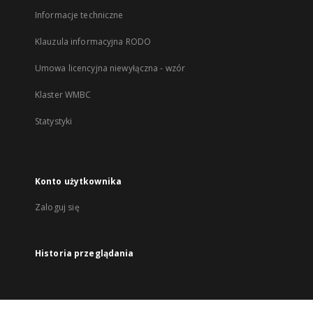
Informacje techniczne
Klauzula informacyjna RODO
Umowa licencyjna niewyłączna - wzór
Klaster WMBC
Statystyki
Konto użytkownika
Zaloguj się
Historia przeglądania