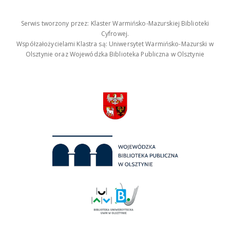
Serwis tworzony przez: Klaster Warmińsko-Mazurskiej Biblioteki
Cyfrowej.
Współzałożycielami Klastra są: Uniwersytet Warmińsko-Mazurski w
Olsztynie oraz Wojewódzka Biblioteka Publiczna w Olsztynie