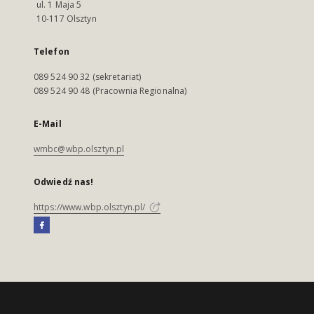
ul. 1 Maja 5
10-117 Olsztyn
Telefon
089 524 90 32 (sekretariat)
089 524 90 48 (Pracownia Regionalna)
E-Mail
wmbc@wbp.olsztyn.pl
Odwiedź nas!
https://www.wbp.olsztyn.pl/