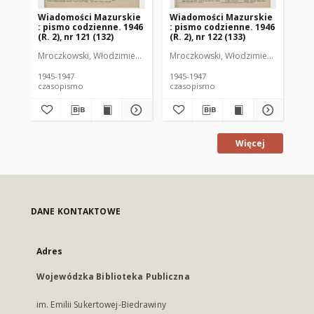
Wiadomości Mazurskie
Wiadomości Mazurskie
Wi
: pismo codzienne. 1946
: pismo codzienne. 1946
: 
(R. 2), nr 121 (132)
(R. 2), nr 122 (133)
(R.
Mroczkowski, Włodzimierz (1902-1971). Redaktor
Mroczkowski, Włodzimierz (1902-197
Mro
1945-1947
1945-1947
194
czasopismo
czasopismo
cz
Więcej
DANE KONTAKTOWE
Adres
Wojewódzka Biblioteka Publiczna
im. Emilii Sukertowej-Biedrawiny