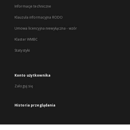
Informacje techniczne
Klauzula informacyjna RODO
Umowa licencyjna niewyłączna - wzór
Klaster WMBC
Statystyki
Konto użytkownika
Zaloguj się
Historia przeglądania