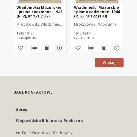
Wiadomości Mazurskie
Wiadomości Mazurskie
Wi
: pismo codzienne. 1946
: pismo codzienne. 1946
: 
(R. 2), nr 121 (132)
(R. 2), nr 122 (133)
(R.
Mroczkowski, Włodzimierz (1902-1971). Redaktor
Mroczkowski, Włodzimierz (1902-197
Mro
1945-1947
1945-1947
194
czasopismo
czasopismo
cz
Więcej
DANE KONTAKTOWE
Adres
Wojewódzka Biblioteka Publiczna
im. Emilii Sukertowej-Biedrawiny