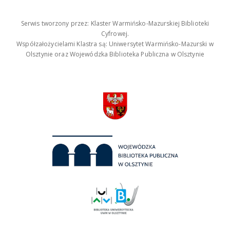
Serwis tworzony przez: Klaster Warmińsko-Mazurskiej Biblioteki
Cyfrowej.
Współzałożycielami Klastra są: Uniwersytet Warmińsko-Mazurski w
Olsztynie oraz Wojewódzka Biblioteka Publiczna w Olsztynie