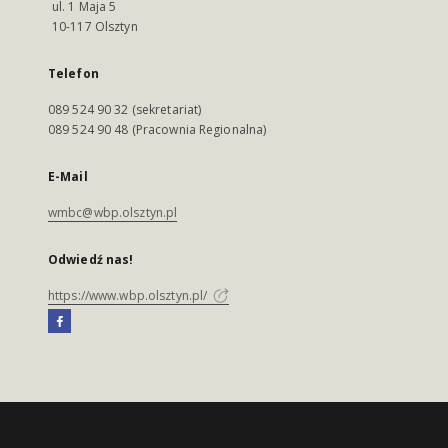
ul. 1 Maja 5
10-117 Olsztyn
Telefon
089 524 90 32 (sekretariat)
089 524 90 48 (Pracownia Regionalna)
E-Mail
wmbc@wbp.olsztyn.pl
Odwiedź nas!
https://www.wbp.olsztyn.pl/