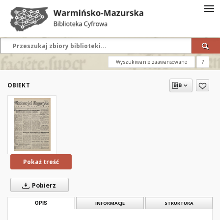
Wyszukiwanie zaawansowane
?
OBIEKT
Pokaż treść
Pobierz
OPIS
INFORMACJE
STRUKTURA