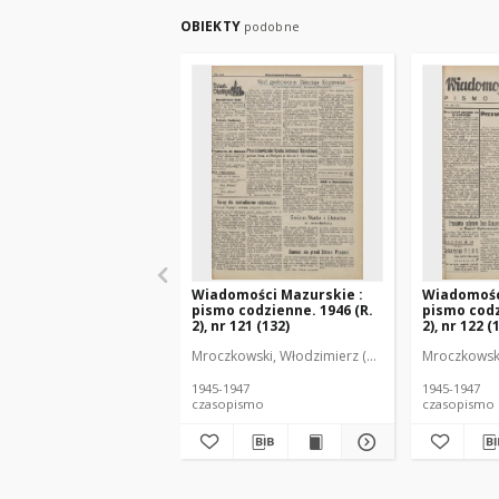
OBIEKTY
podobne
Wiadomości Mazurskie :
Wiadomośc
pismo codzienne. 1946 (R.
pismo codz
2), nr 121 (132)
2), nr 122 (
Mroczkowski, Włodzimierz (1902-1971). Redakto
Mroczkowski
1945-1947
1945-1947
czasopismo
czasopismo