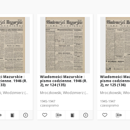
i Mazurskie :
Wiadomości Mazurskie :
Wiadomości Maz
ienne. 1946 (R.
pismo codzienne. 1946 (R.
pismo codzienne
133)
2), nr 124 (135)
2), nr 125 (136)
r
, Włodzimierz (1902-1971). Redaktor
Mroczkowski, Włodzimierz (1902-1971). Redaktor
Mroczkowski, Włod
1945-1947
1945-1947
czasopismo
czasopismo