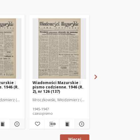
urskie :
Wiadomości Mazurskie :
Wiadomości Mazurski
. 1946 (R.
pismo codzienne. 1946 (R.
pismo codzienne. 1946
2), nr 126 (137)
2), nr 127 (138)
zimierz (1902-1971). Redaktor
Mroczkowski, Włodzimierz (1902-1971). Redaktor
Mroczkowski, Włodzimie
1945-1947
1945-1947
czasopismo
czasopismo
Więcej