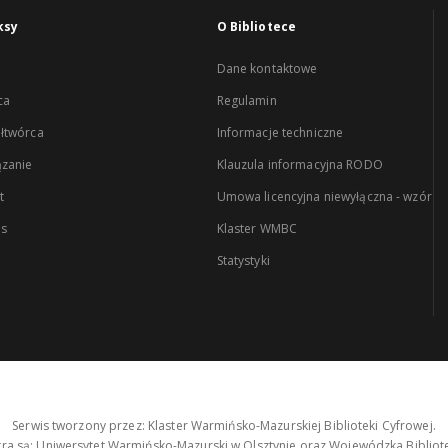
ksy
O Bibliotece
Dane kontaktowe
ca
Regulamin
łtwórca
Informacje techniczne
zanie
Klauzula informacyjna RODO
t
Umowa licencyjna niewyłączna - wzór
es
Klaster WMBC
Statystyki
Serwis tworzony przez: Klaster Warmińsko-Mazurskiej Biblioteki Cyfrowej.
tra są: Uniwersytet Warmińsko-Mazurski w Olsztynie oraz Wojewódzka Bibliote