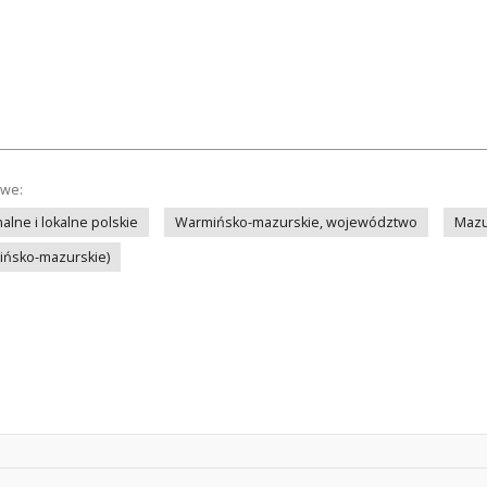
owe:
lne i lokalne polskie
Warmińsko-mazurskie, województwo
Mazu
mińsko-mazurskie)