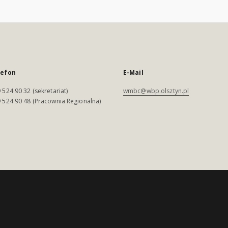
lefon
E-Mail
 524 90 32 (sekretariat)
wmbc@wbp.olsztyn.pl
 524 90 48 (Pracownia Regionalna)