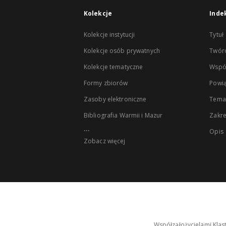
Kolekcje
Inde
Kolekcje instytucji
Tytuł
Kolekcje osób prywatnych
Twór
Kolekcje tematyczne
Wspó
Formy zbiorów
Powią
Zasoby elektroniczne
Tema
Bibliografia Warmii i Mazur
Zakr
...
Opis
Zobacz więcej
Współzałożycielami Klas