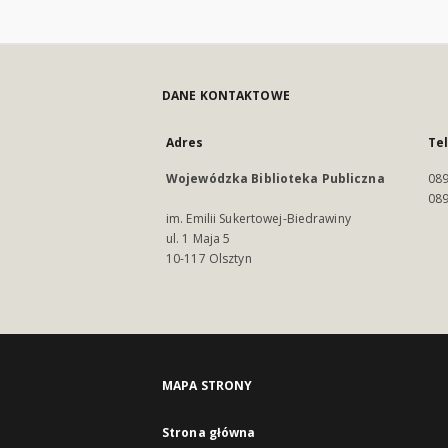
DANE KONTAKTOWE
Adres
Te
Wojewódzka Biblioteka Publiczna
089
089
im. Emilii Sukertowej-Biedrawiny
ul. 1 Maja 5
10-117 Olsztyn
MAPA STRONY
Strona główna