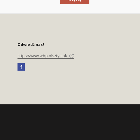
Odwiedź nas!
https://www.wbp.olsztyn.pl/