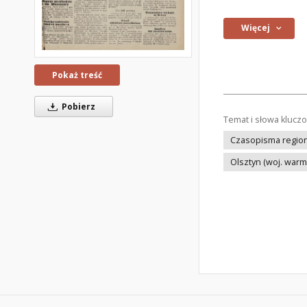
Więcej
Pokaż treść
Pobierz
Temat i słowa klucz
Czasopisma regiona
Olsztyn (woj. war