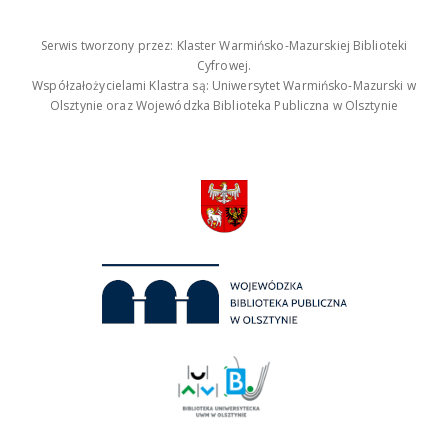
Serwis tworzony przez: Klaster Warmińsko-Mazurskiej Biblioteki
Cyfrowej.
Współzałożycielami Klastra są: Uniwersytet Warmińsko-Mazurski w
Olsztynie oraz Wojewódzka Biblioteka Publiczna w Olsztynie