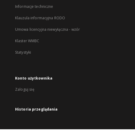
Informacje techniczne
Klauzula informacyjna RODO
Umowa licencyjna niewyłączna - wzór
Klaster WMBC
Statystyki
Konto użytkownika
Zaloguj się
Historia przeglądania