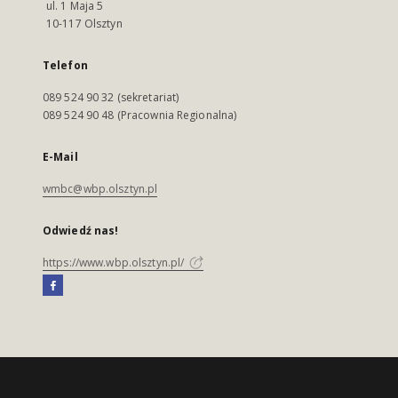
ul. 1 Maja 5
10-117 Olsztyn
Telefon
089 524 90 32 (sekretariat)
089 524 90 48 (Pracownia Regionalna)
E-Mail
wmbc@wbp.olsztyn.pl
Odwiedź nas!
https://www.wbp.olsztyn.pl/