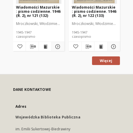
Wiadomości Mazurskie
Wiadomości Mazurskie
Wi
: pismo codzienne. 1946
: pismo codzienne. 1946
: 
(R. 2), nr 121 (132)
(R. 2), nr 122 (133)
(R.
Mroczkowski, Włodzimierz (1902-1971). Redaktor
Mroczkowski, Włodzimierz (1902-197
Mro
1945-1947
1945-1947
194
czasopismo
czasopismo
cz
Więcej
DANE KONTAKTOWE
Adres
Wojewódzka Biblioteka Publiczna
im. Emilii Sukertowej-Biedrawiny