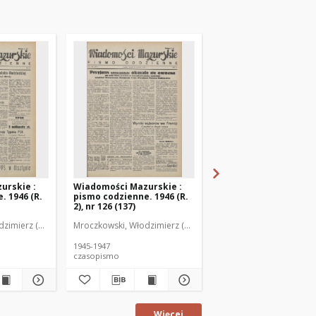
urskie :
Wiadomości Mazurskie :
Wiadomości Mazurski
. 1946 (R.
pismo codzienne. 1946 (R.
pismo codzienne. 1946
2), nr 126 (137)
2), nr 127 (138)
zimierz (1902-1971). Redaktor
Mroczkowski, Włodzimierz (1902-1971). Redaktor
Mroczkowski, Włodzimie
1945-1947
1945-1947
czasopismo
czasopismo
Więcej