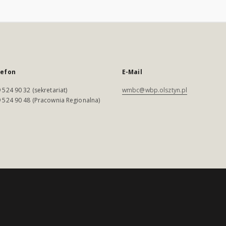
lefon
E-Mail
 524 90 32 (sekretariat)
wmbc@wbp.olsztyn.pl
 524 90 48 (Pracownia Regionalna)