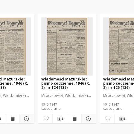
i Mazurskie :
Wiadomości Mazurskie :
Wiadomości Maz
ienne. 1946 (R.
pismo codzienne. 1946 (R.
pismo codzienne
133)
2), nr 124 (135)
2), nr 125 (136)
r
, Włodzimierz (1902-1971). Redaktor
Mroczkowski, Włodzimierz (1902-1971). Redaktor
Mroczkowski, Włod
1945-1947
1945-1947
czasopismo
czasopismo