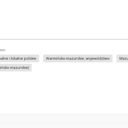
owe:
lne i lokalne polskie
Warmińsko-mazurskie, województwo
Mazu
mińsko-mazurskie)