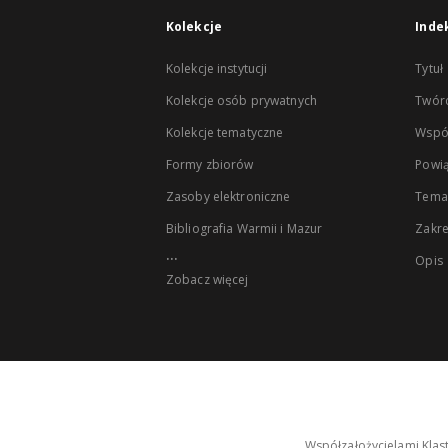
Kolekcje
Inde
Kolekcje instytucji
Tytuł
Kolekcje osób prywatnych
Twór
Kolekcje tematyczne
Wspó
Formy zbiorów
Powią
Zasoby elektroniczne
Tema
Bibliografia Warmii i Mazur
Zakr
...
Opis
Zobacz więcej
Współzałożycielami Klas