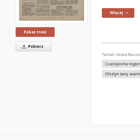
Więcej
Pokaż treść
Pobierz
Temat i słowa klucz
Czasopisma regiona
Olsztyn (woj. war