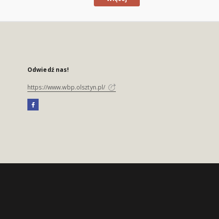
Odwiedź nas!
https://www.wbp.olsztyn.pl/