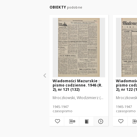
OBIEKTY
podobne
Wiadomości Mazurskie :
Wiadomośc
pismo codzienne. 1946 (R.
pismo codz
2), nr 121 (132)
2), nr 122 (
Mroczkowski, Włodzimierz (1902-1971). Redakto
Mroczkowski
1945-1947
1945-1947
czasopismo
czasopismo