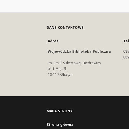
DANE KONTAKTOWE
Adres
Te
Wojewódzka Biblioteka Publiczna
089
089
im. Emilii Sukertowej-Biedrawiny
ul. 1 Maja 5
10-117 Olsztyn
MAPA STRONY
Strona główna