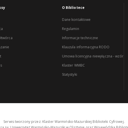
ksy
O Bibliotece
Dane kontaktowe
ca
Regulamin
łtwórca
Informacje techniczne
zanie
Klauzula informacyjna RODO
t
Umowa licencyjna niewyłączna - wzór
es
Klaster WMBC
Statystyki
Serwis tworzony przez: Klaster Warmińsko-Mazurskiej Biblioteki Cyfrowej.
tra są: Uniwersytet Warmińsko-Mazurski w Olsztynie oraz Wojewódzka Bibliote