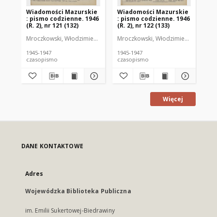
Wiadomości Mazurskie
Wiadomości Mazurskie
Wi
: pismo codzienne. 1946
: pismo codzienne. 1946
: 
(R. 2), nr 121 (132)
(R. 2), nr 122 (133)
(R.
Mroczkowski, Włodzimierz (1902-1971). Redaktor
Mroczkowski, Włodzimierz (1902-197
Mro
1945-1947
1945-1947
194
czasopismo
czasopismo
cz
Więcej
DANE KONTAKTOWE
Adres
Wojewódzka Biblioteka Publiczna
im. Emilii Sukertowej-Biedrawiny