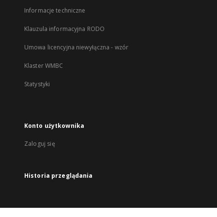
Informacje techniczne
Klauzula informacyjna RODO
Umowa licencyjna niewyłączna - wzór
Klaster WMBC
Statystyki
Konto użytkownika
Zaloguj się
Historia przeglądania