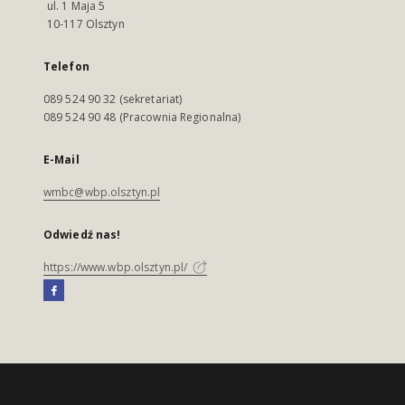
ul. 1 Maja 5
10-117 Olsztyn
Telefon
089 524 90 32 (sekretariat)
089 524 90 48 (Pracownia Regionalna)
E-Mail
wmbc@wbp.olsztyn.pl
Odwiedź nas!
https://www.wbp.olsztyn.pl/