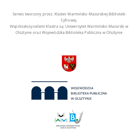
Serwis tworzony przez: Klaster Warmińsko-Mazurskiej Biblioteki
Cyfrowej.
Współzałożycielami Klastra są: Uniwersytet Warmińsko-Mazurski w
Olsztynie oraz Wojewódzka Biblioteka Publiczna w Olsztynie