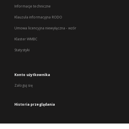
Informacje techniczne
Klauzula informacyjna RODO
Umowa licencyjna niewyłączna - wzór
Klaster WMBC
Statystyki
Konto użytkownika
Zaloguj się
Historia przeglądania