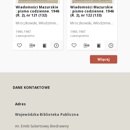
Wiadomości Mazurskie
Wiadomości Mazurskie
Wi
: pismo codzienne. 1946
: pismo codzienne. 1946
: 
(R. 2), nr 121 (132)
(R. 2), nr 122 (133)
(R.
Mroczkowski, Włodzimierz (1902-1971). Redaktor
Mroczkowski, Włodzimierz (1902-197
Mro
1945-1947
1945-1947
194
czasopismo
czasopismo
cz
Więcej
DANE KONTAKTOWE
Adres
Wojewódzka Biblioteka Publiczna
im. Emilii Sukertowej-Biedrawiny