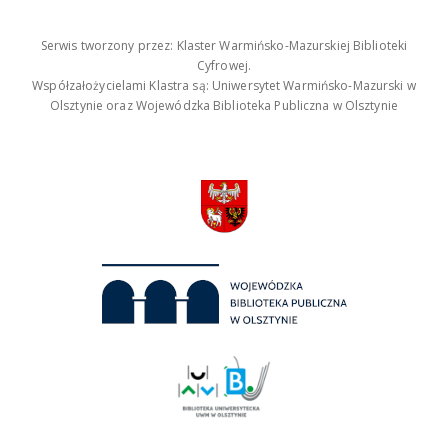
Serwis tworzony przez: Klaster Warmińsko-Mazurskiej Biblioteki
Cyfrowej.
Współzałożycielami Klastra są: Uniwersytet Warmińsko-Mazurski w
Olsztynie oraz Wojewódzka Biblioteka Publiczna w Olsztynie