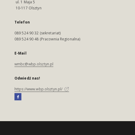
ul. 1 Maja 5
10-117 Olsztyn
Telefon
089 524 90 32 (sekretariat)
089 524 90 48 (Pracownia Regionalna)
E-Mail
wmbc@wbp.olsztyn.pl
Odwiedź nas!
https://www.wbp.olsztyn.pl/