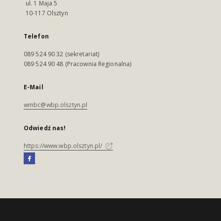
ul. 1 Maja 5
10-117 Olsztyn
Telefon
089 524 90 32 (sekretariat)
089 524 90 48 (Pracownia Regionalna)
E-Mail
wmbc@wbp.olsztyn.pl
Odwiedź nas!
https://www.wbp.olsztyn.pl/