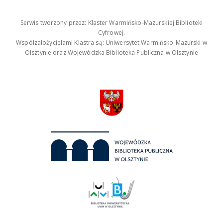
Serwis tworzony przez: Klaster Warmińsko-Mazurskiej Biblioteki
Cyfrowej.
Współzałożycielami Klastra są: Uniwersytet Warmińsko-Mazurski w
Olsztynie oraz Wojewódzka Biblioteka Publiczna w Olsztynie