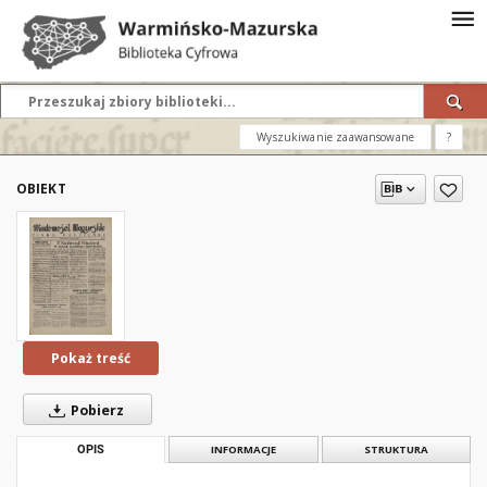
Wyszukiwanie zaawansowane
?
OBIEKT
Pokaż treść
Pobierz
OPIS
INFORMACJE
STRUKTURA