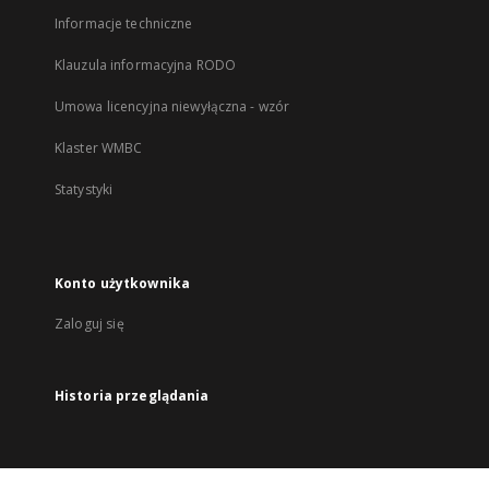
Informacje techniczne
Klauzula informacyjna RODO
Umowa licencyjna niewyłączna - wzór
Klaster WMBC
Statystyki
Konto użytkownika
Zaloguj się
Historia przeglądania