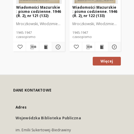
Wiadomości Mazurskie
Wiadomości Mazurskie
Wi
: pismo codzienne. 1946
: pismo codzienne. 1946
: 
(R. 2), nr 121 (132)
(R. 2), nr 122 (133)
(R.
Mroczkowski, Włodzimierz (1902-1971). Redaktor
Mroczkowski, Włodzimierz (1902-197
Mro
1945-1947
1945-1947
194
czasopismo
czasopismo
cz
Więcej
DANE KONTAKTOWE
Adres
Wojewódzka Biblioteka Publiczna
im. Emilii Sukertowej-Biedrawiny